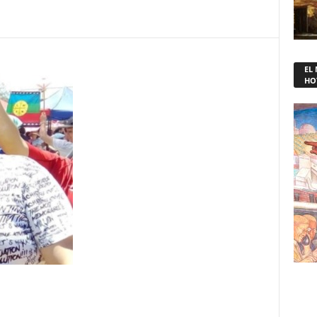
EL
HO