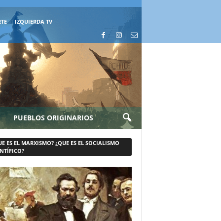
RTE
IZQUIERDA TV
PUEBLOS ORIGINARIOS
UE ES EL MARXISMO? ¿QUE ES EL SOCIALISMO
NTÍFICO?