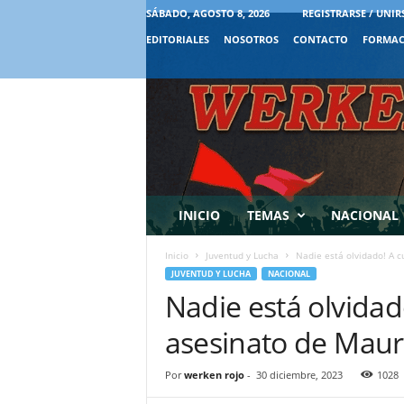
SÁBADO, AGOSTO 8, 2026
REGISTRARSE / UNIR
EDITORIALES
NOSOTROS
CONTACTO
FORMAC
INICIO
TEMAS
NACIONAL
Inicio
Juventud y Lucha
Nadie está olvidado! A c
JUVENTUD Y LUCHA
NACIONAL
Nadie está olvidad
asesinato de Maur
Por
werken rojo
-
30 diciembre, 2023
1028