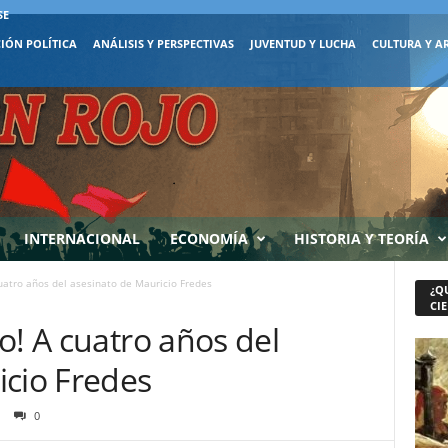
SE
IÓN POLÍTICA
ANÁLISIS Y PERSPECTIVAS
JUVENTUD Y LUCHA
CULTURA Y A
INTERNACIONAL
ECONOMÍA
HISTORIA Y TEORÍA
uatro años del asesinato de Mauricio Fredes
¿Q
CIE
o! A cuatro años del
icio Fredes
0