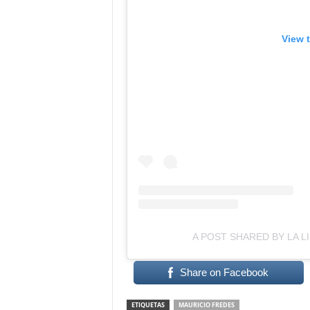
View 
A POST SHARED BY LA L
Share on Facebook
ETIQUETAS
MAURICIO FREDES