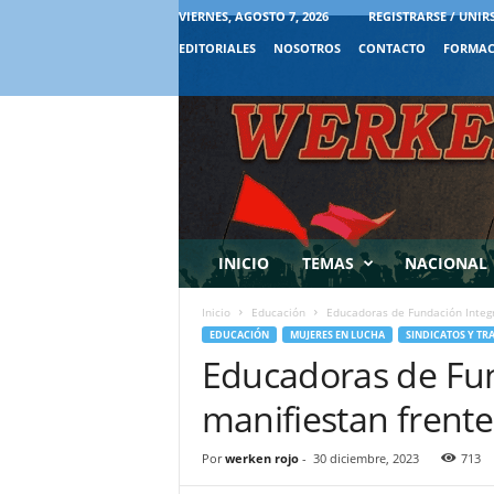
VIERNES, AGOSTO 7, 2026
REGISTRARSE / UNIR
EDITORIALES
NOSOTROS
CONTACTO
FORMAC
INICIO
TEMAS
NACIONAL
Inicio
Educación
Educadoras de Fundación Integr
EDUCACIÓN
MUJERES EN LUCHA
SINDICATOS Y TR
Educadoras de Fun
manifiestan frent
Por
werken rojo
-
30 diciembre, 2023
713