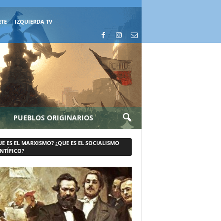
RTE
IZQUIERDA TV
PUEBLOS ORIGINARIOS
UE ES EL MARXISMO? ¿QUE ES EL SOCIALISMO
NTÍFICO?