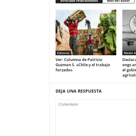
Artículos relacionados
Más del autor
Editorial
Medio A
Ver: Columna de Patricio
Declar
Guzman S. «Chile y el trabajo
ongs a
forzado»
el gobi
agrícol
DEJA UNA RESPUESTA