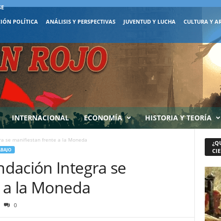
SE
IÓN POLÍTICA
ANÁLISIS Y PERSPECTIVAS
JUVENTUD Y LUCHA
CULTURA Y A
INTERNACIONAL
ECONOMÍA
HISTORIA Y TEORÍA
a se manifiestan frente a la Moneda
¿Q
ABAJO
CIE
dación Integra se
e a la Moneda
0