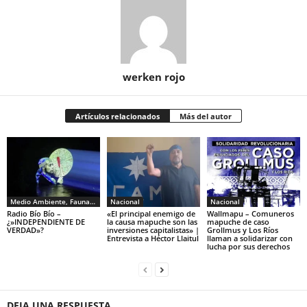
werken rojo
Artículos relacionados
Más del autor
Medio Ambiente, Fauna y Sociedad
Nacional
Nacional
Radio Bío Bío –
«El principal enemigo de
Wallmapu – Comuneros
¿»INDEPENDIENTE DE
la causa mapuche son las
mapuche de caso
VERDAD»?
inversiones capitalistas» |
Grollmus y Los Ríos
Entrevista a Héctor Llaitul
llaman a solidarizar con
lucha por sus derechos
DEJA UNA RESPUESTA