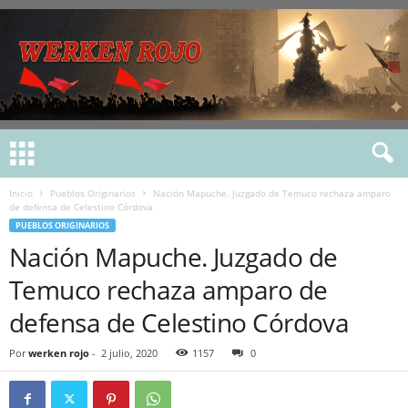
Inicio
Pueblos Originarios
Nación Mapuche. Juzgado de Temuco rechaza amparo
de defensa de Celestino Córdova
PUEBLOS ORIGINARIOS
Nación Mapuche. Juzgado de
Temuco rechaza amparo de
defensa de Celestino Córdova
Por
werken rojo
-
2 julio, 2020
1157
0