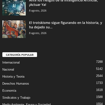
Ante los riesgos de la Inteligencia Artificial,
¡Actuar Ya!
8 agosto, 2026
El trotskismo sigue figurando en la historia, y
ha dejado su...
8 agosto, 2026
CATEGORÍA POPULAR
7288
Internacional
5142
Nacional
2544
Historia y Teoria
1733
Derechos Humanos
1618
Economía
1588
Sindicatos y Trabajo
1554
Medio Ambiente, Fauna y Sociedad