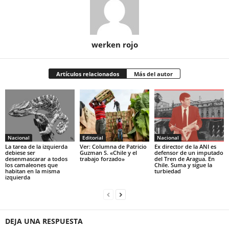
werken rojo
Artículos relacionados
Más del autor
Nacional
Editorial
Nacional
La tarea de la izquierda
Ver: Columna de Patricio
Ex director de la ANI es
debiese ser
Guzman S. «Chile y el
defensor de un imputado
desenmascarar a todos
trabajo forzado»
del Tren de Aragua. En
los camaleones que
Chile. Suma y sigue la
habitan en la misma
turbiedad
izquierda
DEJA UNA RESPUESTA