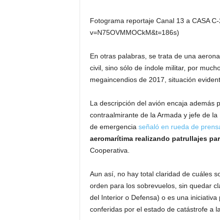
Fotograma reportaje Canal 13 a CASA C-
v=N75OVMMOCkM&t=186s)
En otras palabras, se trata de una aeron
civil, sino sólo de índole militar, por m
megaincendios de 2017, situación evident
La descripción del avión encaja además p
contraalmirante de la Armada y jefe de la
de emergencia
señaló en rueda de prensa
aeromarítima realizando patrullajes para
Cooperativa.
Aun así, no hay total claridad de cuáles 
orden para los sobrevuelos, sin quedar cl
del Interior o Defensa) o es una iniciati
conferidas por el estado de catástrofe a l