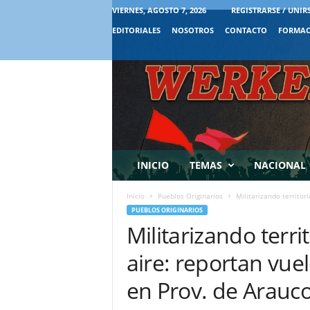
VIERNES, AGOSTO 7, 2026
REGISTRARSE / UNIR
EDITORIALES
NOSOTROS
CONTACTO
FORMAC
INICIO
TEMAS
NACIONAL
Inicio
Pueblos Originarios
Militarizando territor
PUEBLOS ORIGINARIOS
Militarizando terr
aire: reportan vue
en Prov. de Arauc