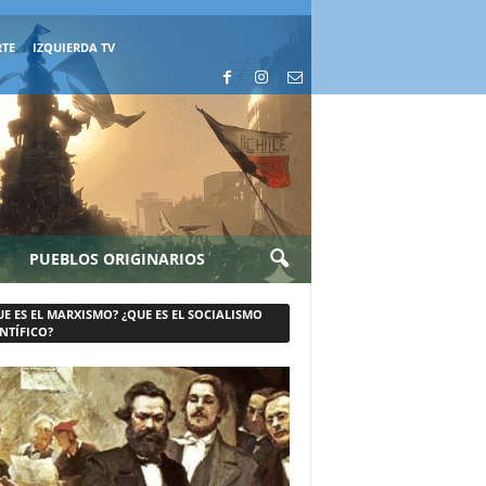
RTE
IZQUIERDA TV
PUEBLOS ORIGINARIOS
UE ES EL MARXISMO? ¿QUE ES EL SOCIALISMO
NTÍFICO?