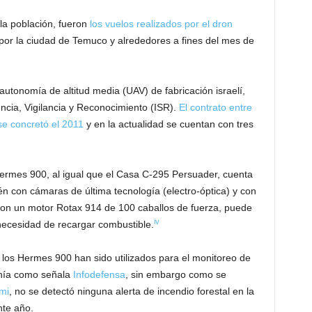
la población, fueron
los vuelos realizados por el dron
por la ciudad de Temuco y alrededores a fines del mes de
autonomía de altitud media (UAV) de fabricación israelí,
ncia, Vigilancia y Reconocimiento (ISR).
El contrato entre
 se concretó el 2011
y en la actualidad se cuentan con tres
Hermes 900, al igual que el Casa C-295 Persuader, cuenta
 con cámaras de última tecnología (electro-óptica) y con
Con un motor Rotax 914 de 100 caballos de fuerza, puede
iv
 necesidad de recargar combustible.
 los Hermes 900 han sido utilizados para el monitoreo de
canía como señala
Infodefensa
, sin embargo como se
mi
, no se detectó ninguna alerta de incendio forestal en la
nte año.