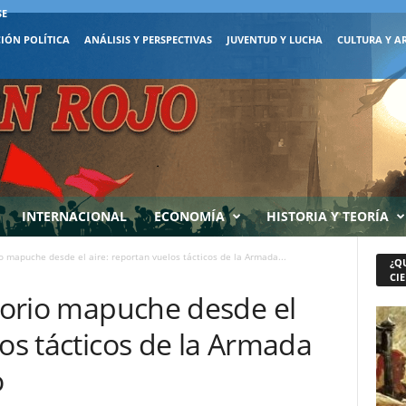
SE
IÓN POLÍTICA
ANÁLISIS Y PERSPECTIVAS
JUVENTUD Y LUCHA
CULTURA Y A
INTERNACIONAL
ECONOMÍA
HISTORIA Y TEORÍA
io mapuche desde el aire: reportan vuelos tácticos de la Armada...
¿Q
CIE
itorio mapuche desde el
los tácticos de la Armada
o