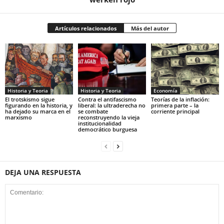
Artículos relacionados
Más del autor
Historia y Teoria
Economía
Historia y Teoria
Contra el antifascismo
Teorías de la inflación:
El trotskismo sigue
liberal: la ultraderecha no
primera parte – la
figurando en la historia, y
se combate
corriente principal
ha dejado su marca en el
reconstruyendo la vieja
marxismo
institucionalidad
democrático burguesa
DEJA UNA RESPUESTA