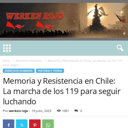
Inicio
Derechos Humanos
Memoria y Resistencia en Chile: La marcha de los 119
para seguir...
DERECHOS HUMANOS
HISTORIA Y TEORIA
Memoria y Resistencia en Chile:
La marcha de los 119 para seguir
luchando
Por
werken rojo
-
19 julio, 2023
1081
0