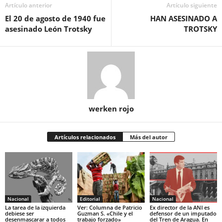
Artículo anterior
Artículo siguiente
El 20 de agosto de 1940 fue
HAN ASESINADO A
asesinado León Trotsky
TROTSKY
werken rojo
Artículos relacionados
Más del autor
Nacional
Editorial
Nacional
La tarea de la izquierda
Ver: Columna de Patricio
Ex director de la ANI es
debiese ser
Guzman S. «Chile y el
defensor de un imputado
desenmascarar a todos
trabajo forzado»
del Tren de Aragua. En