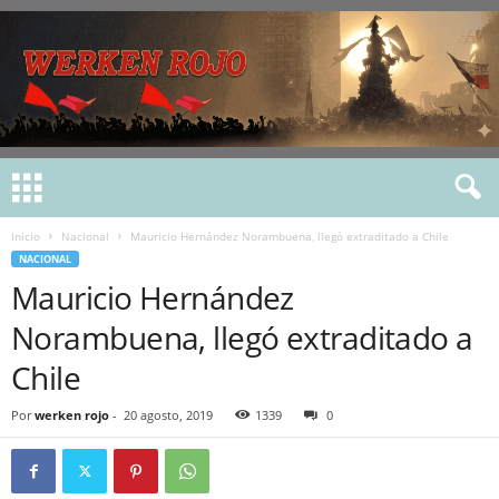
Inicio
Nacional
Mauricio Hernández Norambuena, llegó extraditado a Chile
NACIONAL
Mauricio Hernández
Norambuena, llegó extraditado a
Chile
Por
werken rojo
-
20 agosto, 2019
1339
0