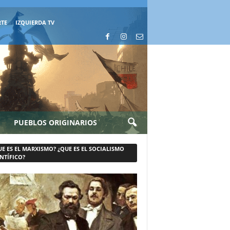
RTE
IZQUIERDA TV
PUEBLOS ORIGINARIOS
UE ES EL MARXISMO? ¿QUE ES EL SOCIALISMO
NTÍFICO?