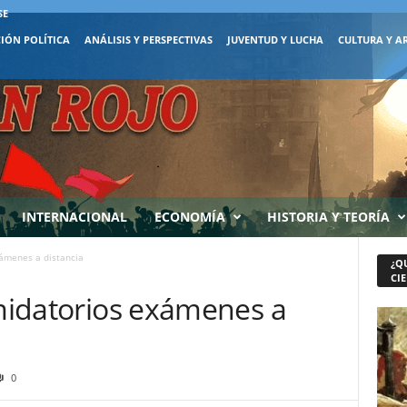
SE
IÓN POLÍTICA
ANÁLISIS Y PERSPECTIVAS
JUVENTUD Y LUCHA
CULTURA Y A
INTERNACIONAL
ECONOMÍA
HISTORIA Y TEORÍA
xámenes a distancia
¿Q
CIE
imidatorios exámenes a
0