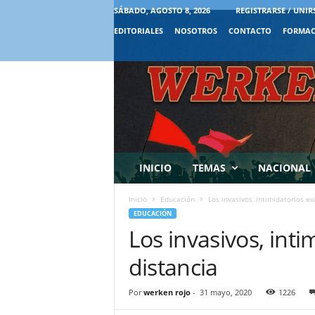
SÁBADO, AGOSTO 8, 2026
REGISTRARSE / UNIR
EDITORIALES
NOSOTROS
CONTACTO
FORMAC
INICIO
TEMAS
NACIONAL
Inicio
Educación
Los invasivos, intimidatorios e
EDUCACIÓN
Los invasivos, int
distancia
Por
werken rojo
-
31 mayo, 2020
1226