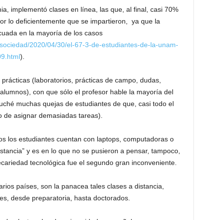
, implementó clases en línea, las que, al final, casi 70%
or lo deficientemente que se impartieron, ya que la
cuada en la mayoría de los casos
/sociedad/2020/04/30/el-67-3-de-estudiantes-de-la-unam-
09.html
).
s prácticas (laboratorios, prácticas de campo, dudas,
alumnos), con que sólo el profesor hable la mayoría del
uché muchas quejas de estudiantes de que, casi todo el
lo de asignar demasiadas tareas).
os los estudiantes cuentan con laptops, computadoras o
istancia” y es en lo que no se pusieron a pensar, tampoco,
recariedad tecnológica fue el segundo gran inconveniente.
ios países, son la panacea tales clases a distancia,
eles, desde preparatoria, hasta doctorados.