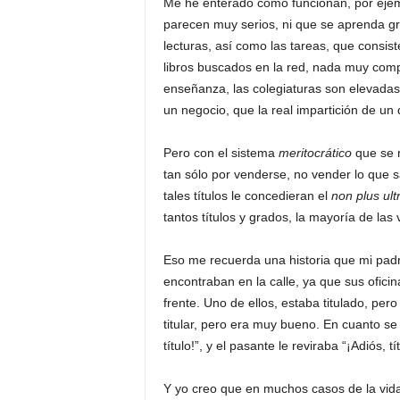
Me he enterado cómo funcionan, por ejem
parecen muy serios, ni que se aprenda gr
lecturas, así como las tareas, que consis
libros buscados en la red, nada muy comp
enseñanza, las colegiaturas son elevada
un negocio, que la real impartición de un
Pero con el sistema
meritocrático
que se 
tan sólo por venderse, no vender lo que sa
tales títulos le concedieran el
non plus ult
tantos títulos y grados, la mayoría de la
Eso me recuerda una historia que mi pad
encontraban en la calle, ya que sus oficin
frente. Uno de ellos, estaba titulado, pero
titular, pero era muy bueno. En cuanto se ve
título!”, y el pasante le reviraba “¡Adiós, tí
Y yo creo que en muchos casos de la vida