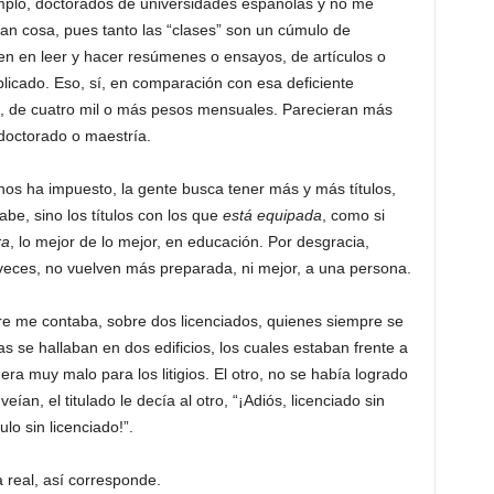
plo, doctorados de universidades españolas y no me
an cosa, pues tanto las “clases” son un cúmulo de
ten en leer y hacer resúmenes o ensayos, de artículos o
licado. Eso, sí, en comparación con esa deficiente
s, de cuatro mil o más pesos mensuales. Parecieran más
 doctorado o maestría.
nos ha impuesto, la gente busca tener más y más títulos,
be, sino los títulos con los que
está equipada
, como si
ra
, lo mejor de lo mejor, en educación. Por desgracia,
s veces, no vuelven más preparada, ni mejor, a una persona.
re me contaba, sobre dos licenciados, quienes siempre se
as se hallaban en dos edificios, los cuales estaban frente a
 era muy malo para los litigios. El otro, no se había logrado
ían, el titulado le decía al otro, “¡Adiós, licenciado sin
tulo sin licenciado!”.
 real, así corresponde.