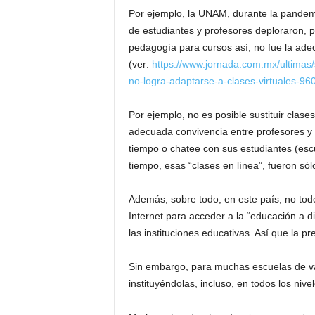
Por ejemplo, la UNAM, durante la pandemia
de estudiantes y profesores deploraron, p
pedagogía para cursos así, no fue la ade
(ver:
https://www.jornada.com.mx/ultimas
no-logra-adaptarse-a-clases-virtuales-96
Por ejemplo, no es posible sustituir clase
adecuada convivencia entre profesores y 
tiempo o chatee con sus estudiantes (esc
tiempo, esas “clases en línea”, fueron só
Además, sobre todo, en este país, no tod
Internet para acceder a la “educación a d
las instituciones educativas. Así que la p
Sin embargo, para muchas escuelas de var
instituyéndolas, incluso, en todos los niv