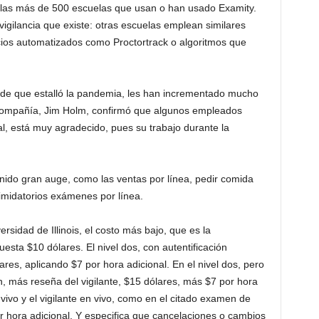
e las más de 500 escuelas que usan o han usado Examity.
vigilancia que existe: otras escuelas emplean similares
cios automatizados como Proctortrack o algoritmos que
sde que estalló la pandemia, les han incrementado mucho
compañía, Jim Holm, confirmó que algunos empleados
l, está muy agradecido, pues su trabajo durante la
enido gran auge, como las ventas por línea, pedir comida
timidatorios exámenes por línea.
rsidad de Illinois, el costo más bajo, que es la
cuesta $10 dólares. El nivel dos, con autentificación
ares, aplicando $7 por hora adicional. En el nivel dos, pero
n, más reseña del vigilante, $15 dólares, más $7 por hora
n vivo y el vigilante en vivo, como en el citado examen de
 hora adicional. Y especifica que cancelaciones o cambios