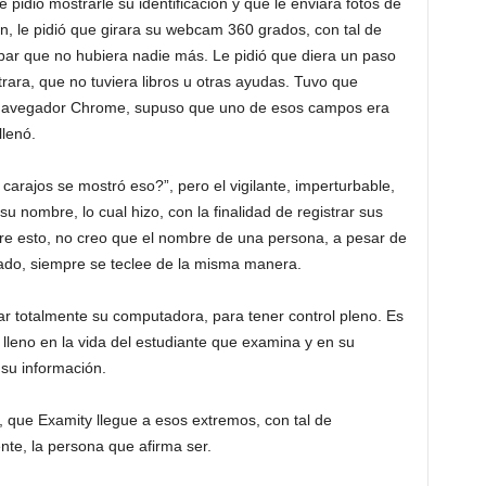
 pidió mostrarle su identificación y que le enviara fotos de
én, le pidió que girara su webcam 360 grados, con tal de
ar que no hubiera nadie más. Le pidió que diera un paso
trara, que no tuviera libros u otras ayudas. Tuvo que
l navegador Chrome, supuso que uno de esos campos era
llenó.
carajos se mostró eso?”, pero el vigilante, imperturbable,
su nombre, lo cual hizo, con la finalidad de registrar sus
bre esto, no creo que el nombre de una persona, a pesar de
eado, siempre se teclee de la misma manera.
sar totalmente su computadora, para tener control pleno. Es
lleno en la vida del estudiante que examina y en su
su información.
 que Examity llegue a esos extremos, con tal de
nte, la persona que afirma ser.