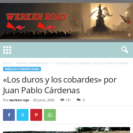
Inicio
Análisis y Perspectivas
«Los duros y los cobardes» por Juan Pablo Cárdenas
ANÁLISIS Y PERSPECTIVAS
«Los duros y los cobardes» por
Juan Pablo Cárdenas
Por
werken rojo
-
29 junio, 2026
151
0