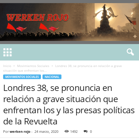
Inicio
Movimientos Sociales
Londres 38, se pronuncia en relación a grave
situación que enfrentan los...
MOVIMIENTOS SOCIALES
NACIONAL
Londres 38, se pronuncia en
relación a grave situación que
enfrentan los y las presas políticas
de la Revuelta
Por
werken rojo
-
24 marzo, 2020
1492
0