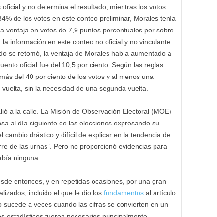
oficial y no determina el resultado, mientras los votos
84% de los votos en este conteo preliminar, Morales tenía
una ventaja en votos de 7,9 puntos porcentuales por sobre
 la información en este conteo no oficial y no vinculante
ndo se retomó, la ventaja de Morales había aumentado a
cuento oficial fue del 10,5 por ciento. Según las reglas
 más del 40 por ciento de los votos y al menos una
 vuelta, sin la necesidad de una segunda vuelta.
lió a la calle. La Misión de Observación Electoral (MOE)
sa al día siguiente de las elecciones expresando su
 cambio drástico y difícil de explicar en la tendencia de
erre de las urnas”. Pero no proporcionó evidencias para
abía ninguna.
esde entonces, y en repetidas ocasiones, por una gran
lizados, incluido el que le dio los
fundamentos
al artículo
 sucede a veces cuando las cifras se convierten en un
ios estadísticos fueron necesarios principalmente