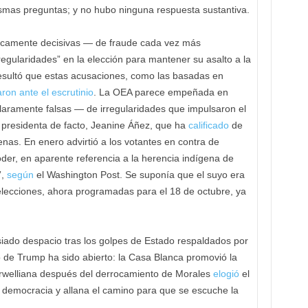
ismas preguntas; y no hubo ninguna respuesta sustantiva.
íticamente decisivas — de fraude cada vez más
rregularidades” en la elección para mantener su asalto a la
 resultó que estas acusaciones, como las basadas en
on ante el escrutinio
. La OEA parece empeñada en
 claramente falsas — de irregularidades que impulsaron el
a presidenta de facto, Jeanine Áñez, que ha
calificado
de
genas. En enero advirtió a los votantes en contra de
 poder, en aparente referencia a la herencia indígena de
”,
según
el Washington Post. Se suponía que el suyo era
 elecciones, ahora programadas para el 18 de octubre, ya
iado despacio tras los golpes de Estado respaldados por
 de Trump ha sido abierto: la Casa Blanca promovió la
 orwelliana después del derrocamiento de Morales
elogió
el
a democracia y allana el camino para que se escuche la