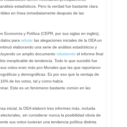
álisis estadísticos. Pero la verdad fue bastante clara
onibles en línea inmediatamente después de las
en Economía y Política (CEPR, por sus siglas en inglés),
s datos para
refutar
las alegaciones iniciales de la OEA un
ntinuó elaborando una serie de análisis estadísticos y
ncluyendo un amplio documento
rebatiendo
el informe final
io inexplicable de tendencia. Todo lo que sucedió fue
 sus votos eran más pro-Morales que las que reportaron
eográficas y demográficas. Es por eso que la ventaja de
16% de los votos, tal y como había
minar. Este es un fenómeno bastante común en las
 inicial, la OEA elaboró tres informes más, incluida
electorales, sin considerar nunca la posibilidad obvia de
nte sus votos tuvieran una tendencia política distinta