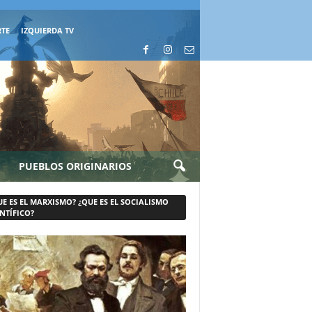
RTE
IZQUIERDA TV
PUEBLOS ORIGINARIOS
UE ES EL MARXISMO? ¿QUE ES EL SOCIALISMO
NTÍFICO?