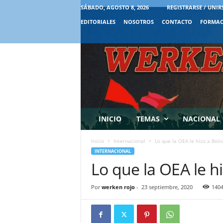
SÁBADO, AGOSTO 8, 2026
REGISTRARSE / UNIR
EDITORIALES
NOSOTROS
CONTACTO
FORMAC
INICIO
TEMAS
NACIONAL
Inicio
Internacional
Lo que la OEA le hizo a Boliv
INTERNACIONAL
Lo que la OEA le hi
Por
werken rojo
-
23 septiembre, 2020
140