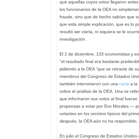
que aquellas cuyos votos llegaron ante
los funcionarios de la OEA no simpleme
fraude, sino que de hecho sabían que s
que esta simple explicación, que es lo pr
resultó ser cierta, ni siquiera se le ocu
investigación.
El 2 de diciembre, 133 economistas y es
“el resultado final era bastante predeci
pidiendo a la OEA “que se retracte de s
miembros del Congreso de Estados Unid
también intervinieron con una
carta
a la
sobre el análisis de la OEA. Una se refe
que informaron sus votos al final fueran
propensas a votar por Evo Morales — p
votantes en los recintos típicos del pr
después, la OEA aún no ha respondido.
En julio el Congreso de Estados Unidos c