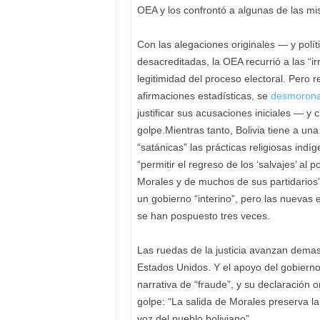
OEA y los confrontó a algunas de las m
Con las alegaciones originales — y pol
desacreditadas, la OEA recurrió a las “i
legitimidad del proceso electoral. Pero
afirmaciones estadísticas, se
desmoronar
justificar sus acusaciones iniciales — y
golpe.Mientras tanto, Bolivia tiene a un
“satánicas” las prácticas religiosas indí
“permitir el regreso de los ‘salvajes’ al
Morales y de muchos de sus partidarios
un gobierno “interino”, pero las nuevas
se han pospuesto tres veces.
Las ruedas de la justicia avanzan demas
Estados Unidos. Y el apoyo del gobierno
narrativa de “fraude”, y su declaración
golpe: “La salida de Morales preserva l
voz del pueblo boliviano”.