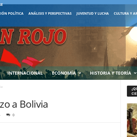
SE
IÓN POLÍTICA
ANÁLISIS Y PERSPECTIVAS
JUVENTUD Y LUCHA
CULTURA Y A
INTERNACIONAL
ECONOMÍA
HISTORIA Y TEORÍA
ia
¿Q
CIE
zo a Bolivia
4
0