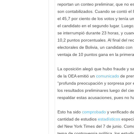
reportan un conteo preliminar, que no es 
son contabilizados. Cuando se contó el 
el 45,7 por ciento de los votos y tenía 
el candidato en el segundo lugar. Luego,
se interrumpió durante 23 horas, y cua
10,2 puntos porcentuales. Al final del re
electorales de Bolivia, un candidato con
ventaja de 10 puntos gana en la primera
La oposición alegó que hubo fraude y sa
de la OEA emitió un
comunicado
de pren
“profunda preocupación y sorpresa por el
los resultados preliminares luego del ci
respaldar estas acusaciones, pues no h
Esto ha sido
comprobado
y verificado d
cantidad de estudios
estadísticos
especia
del New York Times del 7 de junio. Como
tema de controversia política, los estud