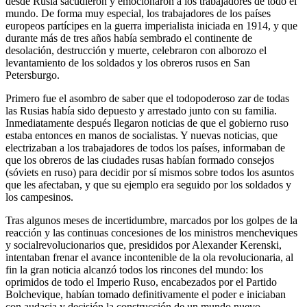
desde Rusia sacudieron y emocionaron a los trabajadores de todo el
mundo. De forma muy especial, los trabajadores de los países
europeos partícipes en la guerra imperialista iniciada en 1914, y que
durante más de tres años había sembrado el continente de
desolación, destrucción y muerte, celebraron con alborozo el
levantamiento de los soldados y los obreros rusos en San
Petersburgo.
Primero fue el asombro de saber que el todopoderoso zar de todas
las Rusias había sido depuesto y arrestado junto con su familia.
Inmediatamente después llegaron noticias de que el gobierno ruso
estaba entonces en manos de socialistas. Y nuevas noticias, que
electrizaban a los trabajadores de todos los países, informaban de
que los obreros de las ciudades rusas habían formado consejos
(sóviets en ruso) para decidir por sí mismos sobre todos los asuntos
que les afectaban, y que su ejemplo era seguido por los soldados y
los campesinos.
Tras algunos meses de incertidumbre, marcados por los golpes de la
reacción y las continuas concesiones de los ministros mencheviques
y socialrevolucionarios que, presididos por Alexander Kerenski,
intentaban frenar el avance incontenible de la ola revolucionaria, al
fin la gran noticia alcanzó todos los rincones del mundo: los
oprimidos de todo el Imperio Ruso, encabezados por el Partido
Bolchevique, habían tomado definitivamente el poder e iniciaban
con audacia y decisión la construcción de un mundo nuevo.