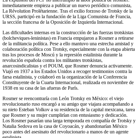
inmediatamente empieza a publicar un nuevo periódico comunista,
La Révolution Prolétarienne. Tras el exilio forzoso de Trotsky de la
URSS, participó en la fundación de la Liga Comunista de Francia,
la sección francesa de la Oposición de Izquierda Internacional.
Las dificultades internas en la construcción de las fuerzas trotskistas
(bolcheviques-leninistas) en Francia empujaron a Rosmer a retirarse
de la militancia política. Pese a ello mantuvo una estrecha amistad y
colaboración política con Trotsky, especialmente con la etapa abierta
tras los procesos de Moscú y la represión estalinista durante la
revolución española contra los militantes trotskistas,
anarcosindicalistas y el POUM, que Rosmer denuncia activamente.
Viajó en 1937 a los Estados Unidos a recoger testimonios contra la
farsa estalinista, y colaboró en la organización de la Conferencia
Constituyente de la Cuarta Internacional, realizada en noviembre de
1938 en su casa de las afueras de París.
Rosmer se reencontraría con León Trotsky en México: el viejo
revolucionario ruso encargó a su amigo que viajara acompañando a
su nieto Esteban Volkov a su residencia de la capital mexicana, tarea
que Rosmer y su mujer cumplirían con entusiasmo y dedicación.
Los Rosmer pasarían una larga temporada en compañía de Trotsky y
Natalia Sedova en la casa de Coyoacán, y abandonarían México
poco antes del asesinato del revolucionario a manos de un agente
estalinista.