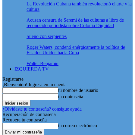
La Revolución Cubana también revolucionó el arte y la
cultura
Acusan censura de Seremi de las culturas a libro de
reconocido periodista sobre Colonia Dignidad
Sueño con serpientes
Roger Waters, condenó enérgicamente la política de
Estados Unidos hacia Cuba
Walter Benjamin
IZQUIERDA TV
Registrarse
¡Bienvenido! Ingresa en tu cuenta
tu nombre de usuario
tu contraseña
¿Olvidaste tu contraseña? consigue ayuda
Recuperación de contraseña
Recupera tu contraseña
tu correo electrónico