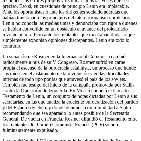
reconocer los errores propios y rectificar todas las veces que sea
preciso. Eso sí, en cuestiones de principio Lenin era implacable.
Ante los oportunistas o ante los dirigentes socialdemócratas que
habían traicionado los principios del internacionalismo proletario,
Lenin no conocía las medias tintas y denunciaba con rigor a quienes
se habían convertido en un obstáculo al avance del proletariado
revolucionario. Pero ante los militantes que mostraban dudas o que
simplemente exponían opiniones discrepantes, Lenin era todo lo
contrario.
La situación de Rosmer en la Internacional Comunista cambió
radicalmente a raíz de su V Congreso. Rosmer sufrió en carne
propia el ascenso de la burocracia estalinista, un proceso que hunde
sus raíces en el aislamiento de la revolución y en las dificultades
internas de todo tipo por las que atravesó el país de los sóviets.
También fue testigo del inicio de la campaña promovida por Stalin
contra la Oposición de Izquierda. En Moscú conoció el llamado
Testamento de Lenin, un conjunto de notas dictadas por Lenin a sus
secretarias, en las que analiza la creciente burocratización del partido
y del Estado soviético, y donde denuncia con rotundidad a Stalin
recomendando que sea apartado lo antes posible de la Secretaría
General. De vuelta en Francia, Rosmer difundió el Testamento entre
los militantes del Partido Comunista Francés (PCF) siendo
fulminantemente expulsado.
La expulsión del PCF no interrumpió la labor política de Rosmer: