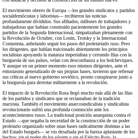
El movimiento obrero de Europa —los grandes sindicatos y partidos
socialdemócratas y laboristas— recibieron las noticias
profundamente divididos. Sus afiliados, millones de trabajadores y
trabajadoras que habían construido pacientemente los grandes
partidos de la Segunda Internacional, simpatizaban plenamente con
la Revolución de Octubre, con Lenin, Trotsky y la Internacional
Comunista, anhelando seguir los pasos del proletariado ruso. Pero
los dirigentes, que habían traicionado abiertamente los principios
socialistas apoyando la matanza imperialista y cerrando filas con la
burguesía de sus países, veían con desconfianza a los bolcheviques.
Y aunque en un primer momento esos mismos dirigentes, ante el
entusiasmo generalizado de sus propias bases, tuvieron que refrenar
sus críticas al nuevo gobierno soviético, pronto conspiraron junto a
la burguesía para derrotar militarmente a la revolución.
El impacto de la Revolución Rusa llegó mucho más allá de las filas
de los partidos y sindicatos que se reclamaban de la tradición
marxista. También el movimiento anarcosindicalista y sindicalista
revolucionario sufrió una profunda conmoción ante los
acontecimientos rusos. La tradicional posición anarquista contra el
Estado —que negaba la necesidad de la construcción de un poder
proletario organizado sobre unas bases radicalmente distintas a las
del Estado burgués— se vio desafiada por la fuerza aplastante de los
hechos: sin el poder de los sóviets y sin el Ejército Rojo, la