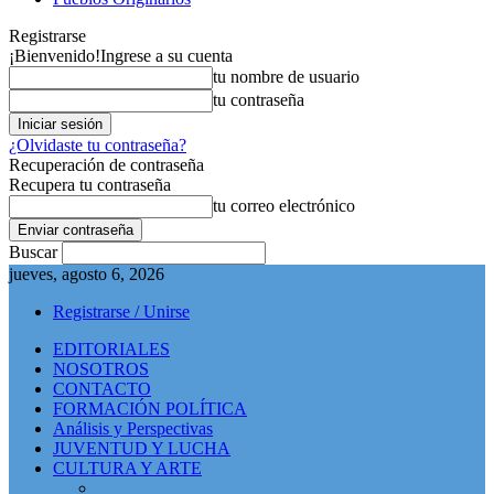
Registrarse
¡Bienvenido!
Ingrese a su cuenta
tu nombre de usuario
tu contraseña
¿Olvidaste tu contraseña?
Recuperación de contraseña
Recupera tu contraseña
tu correo electrónico
Buscar
jueves, agosto 6, 2026
Registrarse / Unirse
EDITORIALES
NOSOTROS
CONTACTO
FORMACIÓN POLÍTICA
Análisis y Perspectivas
JUVENTUD Y LUCHA
CULTURA Y ARTE