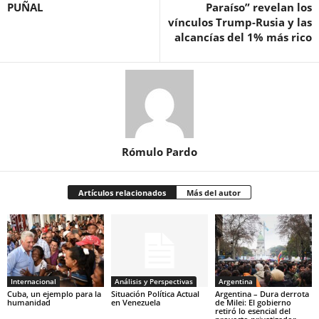
PUÑAL
Paraíso” revelan los
vínculos Trump-Rusia y las
alcancías del 1% más rico
Rómulo Pardo
Artículos relacionados
Más del autor
Internacional
Análisis y Perspectivas
Argentina
Cuba, un ejemplo para la
Situación Política Actual
Argentina – Dura derrota
humanidad
en Venezuela
de Milei: El gobierno
retiró lo esencial del