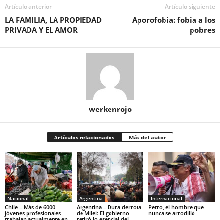
Artículo anterior
Artículo siguiente
LA FAMILIA, LA PROPIEDAD
Aporofobia: fobia a los
PRIVADA Y EL AMOR
pobres
werkenrojo
Artículos relacionados
Más del autor
Nacional
Argentina
Internacional
Chile – Más de 6000
Argentina – Dura derrota
Petro, el hombre que
jóvenes profesionales
de Milei: El gobierno
nunca se arrodilló
trabajan actualmente en
retiró lo esencial del