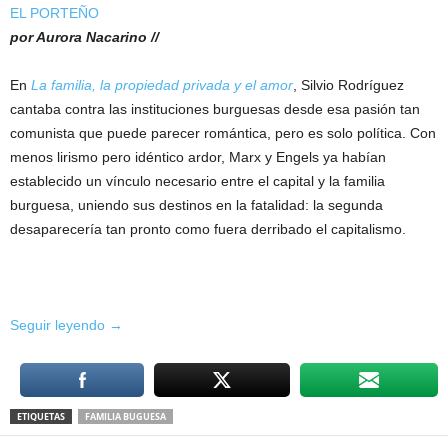
EL PORTEÑO
por Aurora Nacarino //
En
La familia, la propiedad privada y el amor
, Silvio Rodríguez
cantaba contra las instituciones burguesas desde esa pasión tan
comunista que puede parecer romántica, pero es solo política. Con
menos lirismo pero idéntico ardor, Marx y Engels ya habían
establecido un vínculo necesario entre el capital y la familia
burguesa, uniendo sus destinos en la fatalidad: la segunda
desaparecería tan pronto como fuera derribado el capitalismo.
La
Seguir leyendo
→
familia,
la
propiedad
ETIQUETAS
FAMILIA BUGUESA
privada
y