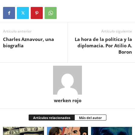
el
amor
Artículo anterior
Artículo siguiente
Charles Aznavour, una
La hora de la política y la
biografía
diplomacia. Por Atilio A.
Boron
werken rojo
Artículos relacionados
Más del autor