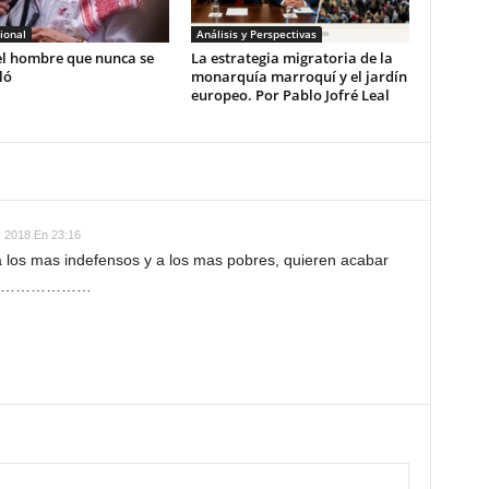
ional
Análisis y Perspectivas
el hombre que nunca se
La estrategia migratoria de la
ló
monarquía marroquí y el jardín
europeo. Por Pablo Jofré Leal
, 2018 En 23:16
a los mas indefensos y a los mas pobres, quieren acabar
ueblo………………