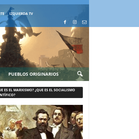
RTE
IZQUIERDA TV
PUEBLOS ORIGINARIOS
UE ES EL MARXISMO? ¿QUE ES EL SOCIALISMO
NTÍFICO?