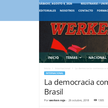
SÁBADO, AGOSTO 8, 2026
REGISTRARSE / UNIR
EDITORIALES
NOSOTROS
CONTACTO
FORMAC
INICIO
TEMAS
NACIONAL
Inicio
Internacional
La democracia comienza a se
INTERNACIONAL
La democracia com
Brasil
Por
werken rojo
-
26 octubre, 2018
1305