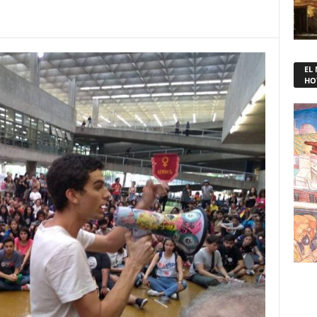
EL
HO