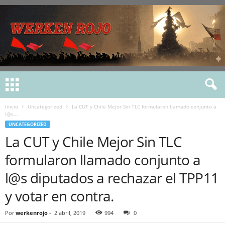
Inicio
Uncategorized
La CUT y Chile Mejor Sin TLC formularon llamado conjunto a
l@s...
UNCATEGORIZED
La CUT y Chile Mejor Sin TLC
formularon llamado conjunto a
l@s diputados a rechazar el TPP11
y votar en contra.
Por
werkenrojo
-
2 abril, 2019
994
0