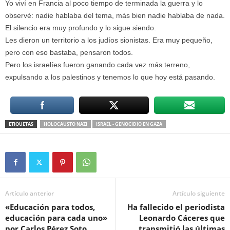
Yo viví en Francia al poco tiempo de terminada la guerra y lo
observé: nadie hablaba del tema, más bien nadie hablaba de nada.
El silencio era muy profundo y lo sigue siendo.
Les dieron un territorio a los judíos sionistas. Era muy pequeño,
pero con eso bastaba, pensaron todos.
Pero los israelíes fueron ganando cada vez más terreno,
expulsando a los palestinos y tenemos lo que hoy está pasando.
ETIQUETAS
HOLOCAUSTO NAZI
ISRAEL - GENOCIDIO EN GAZA
Artículo anterior
Artículo siguiente
«Educación para todos,
Ha fallecido el periodista
educación para cada uno»
Leonardo Cáceres que
por Carlos Pérez Soto
transmitió las últimas