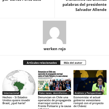
palabras del presidente
Salvador Allende
werken rojo
Artículos relacionados
Más del autor
Internacional
Fake news, desinformacion
Análisis y Perspectivas
Hechos – Si Estados
Denuncian en Chile una
Economista: el actual
Unidos quiere invadir
operación de propaganda
gobierno venezolano
Brasil, ¿qué haría?
marroquí contra el
rompió con el proyecto
Frente Polisario y la causa
de Chávez
saharaui