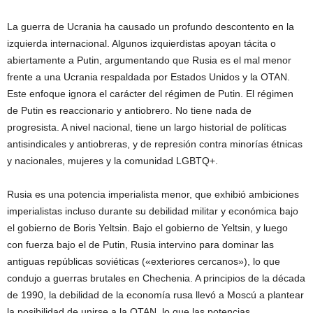
La guerra de Ucrania ha causado un profundo descontento en la
izquierda internacional. Algunos izquierdistas apoyan tácita o
abiertamente a Putin, argumentando que Rusia es el mal menor
frente a una Ucrania respaldada por Estados Unidos y la OTAN.
Este enfoque ignora el carácter del régimen de Putin. El régimen
de Putin es reaccionario y antiobrero. No tiene nada de
progresista. A nivel nacional, tiene un largo historial de políticas
antisindicales y antiobreras, y de represión contra minorías étnicas
y nacionales, mujeres y la comunidad LGBTQ+.
Rusia es una potencia imperialista menor, que exhibió ambiciones
imperialistas incluso durante su debilidad militar y económica bajo
el gobierno de Boris Yeltsin. Bajo el gobierno de Yeltsin, y luego
con fuerza bajo el de Putin, Rusia intervino para dominar las
antiguas repúblicas soviéticas («exteriores cercanos»), lo que
condujo a guerras brutales en Chechenia. A principios de la década
de 1990, la debilidad de la economía rusa llevó a Moscú a plantear
la posibilidad de unirse a la OTAN, lo que las potencias