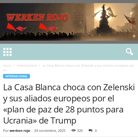
Inicio
Internacional
La Casa Blanca choca con Zelenski y sus aliados europeos por
el...
INTERNACIONAL
La Casa Blanca choca con Zelenski
y sus aliados europeos por el
«plan de paz de 28 puntos para
Ucrania» de Trump
Por
werken rojo
-
24 noviembre, 2025
320
0