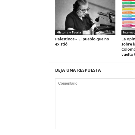
Historia y Teoria
Internac
Palestinos – El pueblo que no
La opi
existió
sobre l
Colomb
vuelto 
DEJA UNA RESPUESTA