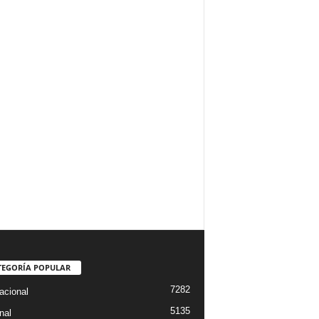
TEGORÍA POPULAR
7282
acional
5135
nal