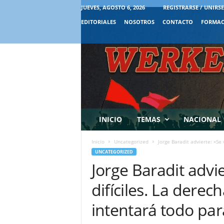
JUEVES, AGOSTO 6, 2026
REGISTRARSE / UNIRSE
EDITORIALES
NOSOTROS
CONTACTO
FORMAC
INICIO
TEMAS
NACIONAL
Inicio
Uncategorized
Jorge Baradit advierte: «Se
UNCATEGORIZED
Jorge Baradit advi
difíciles. La dere
intentará todo par