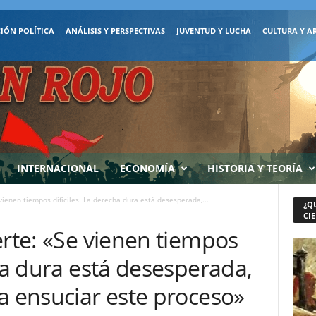
IÓN POLÍTICA
ANÁLISIS Y PERSPECTIVAS
JUVENTUD Y LUCHA
CULTURA Y A
INTERNACIONAL
ECONOMÍA
HISTORIA Y TEORÍA
 vienen tiempos difíciles. La derecha dura está desesperada,...
¿Q
CIE
erte: «Se vienen tiempos
cha dura está desesperada,
a ensuciar este proceso»