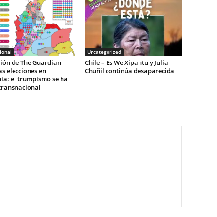
ional
Uncategorized
nión de The Guardian
Chile – Es We Xipantu y Julia
as elecciones en
Chuñil continúa desaparecida
ia: el trumpismo se ha
transnacional