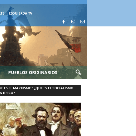
RTE
IZQUIERDA TV
PUEBLOS ORIGINARIOS
UE ES EL MARXISMO? ¿QUE ES EL SOCIALISMO
NTÍFICO?