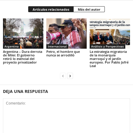
Artículos relacionados
Más del autor
Argentina
Internacional
Análisis y Perspectivas
Argentina – Dura derrota
Petro, el hombre que
La estrategia migratoria
de Milei: El gobierno
nunca se arrodilló
de la monarquía
retiró lo esencial del
marroquí y el jardín
proyecto privatizador
europeo. Por Pablo Jofré
Leal
DEJA UNA RESPUESTA