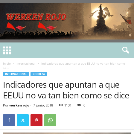
Inicio
Internacional
Indicadores que apuntan a que EEUU no va tan bien como
se...
INTERNACIONAL
POBREZA
Indicadores que apuntan a que
EEUU no va tan bien como se dice
Por
werken rojo
-
7 junio, 2018
1131
0