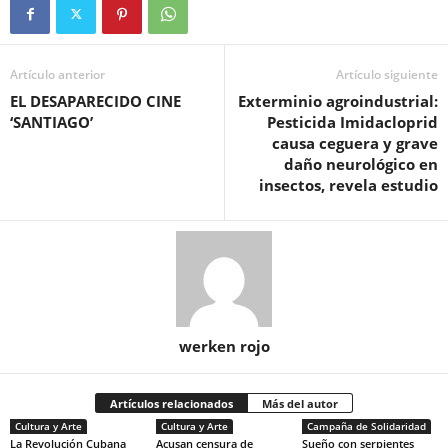
Artículo anterior
Artículo siguiente
EL DESAPARECIDO CINE
Exterminio agroindustrial:
‘SANTIAGO’
Pesticida Imidacloprid
causa ceguera y grave
daño neurológico en
insectos, revela estudio
werken rojo
Artículos relacionados
Más del autor
Cultura y Arte
Cultura y Arte
Campaña de Solidaridad
La Revolución Cubana
Acusan censura de
Sueño con serpientes