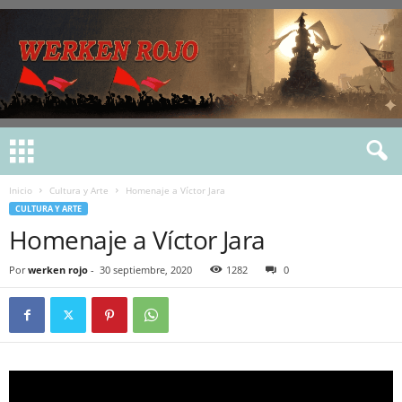
Inicio
Cultura y Arte
Homenaje a Víctor Jara
CULTURA Y ARTE
Homenaje a Víctor Jara
Por
werken rojo
-
30 septiembre, 2020
1282
0