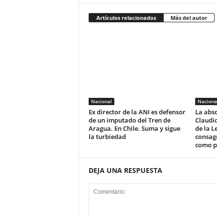
Artículos relacionados
Más del autor
Nacional
Naciona
Ex director de la ANI es defensor
La abso
de un imputado del Tren de
Claudio
Aragua. En Chile. Suma y sigue
de la L
la turbiedad
consagr
como po
DEJA UNA RESPUESTA