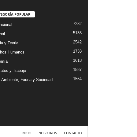
TEGORÍA POPULAR
7282
acional
5135
nal
2542
ia y Teoria
1733
chos Humanos
1618
omía
1587
catos y Trabajo
1554
 Ambiente, Fauna y Sociedad
INICIO
NOSOTROS
CONTACTO