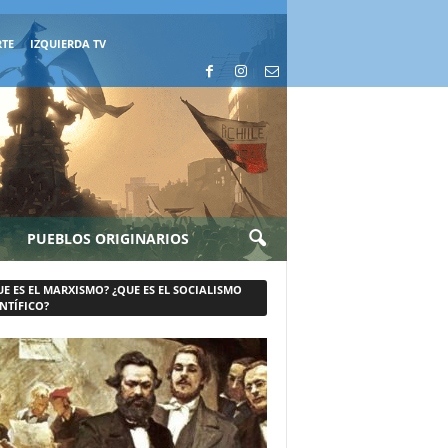
RTE
IZQUIERDA TV
PUEBLOS ORIGINARIOS
UE ES EL MARXISMO? ¿QUE ES EL SOCIALISMO
NTÍFICO?