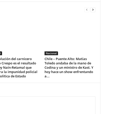
l
Nacional
lución del carnicero
Chile – Puente Alto: Matías
 Crespo es el resultado
Toledo andaba de la mano de
ey Naín-Retamal que
Codina y un ministro de Kast. Y
a la impunidad policial
hoy hace un show enfrentando
lítica de Estado
a...