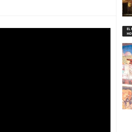
EL
HO