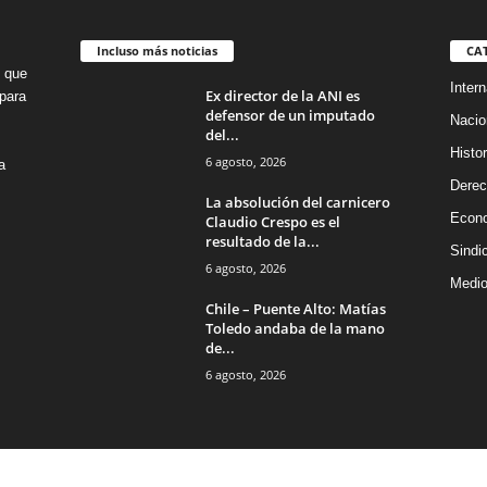
Incluso más noticias
CA
o que
Intern
Ex director de la ANI es
para
defensor de un imputado
Nacio
del...
Histor
6 agosto, 2026
a
Dere
La absolución del carnicero
Econ
Claudio Crespo es el
resultado de la...
Sindi
6 agosto, 2026
Medio
Chile – Puente Alto: Matías
Toledo andaba de la mano
de...
6 agosto, 2026