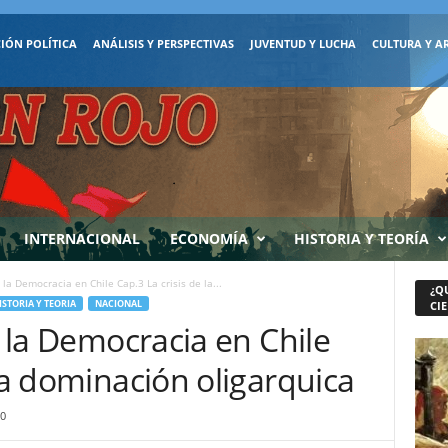
IÓN POLÍTICA
ANÁLISIS Y PERSPECTIVAS
JUVENTUD Y LUCHA
CULTURA Y A
INTERNACIONAL
ECONOMÍA
HISTORIA Y TEORÍA
 la Democracia en Chile Cap.3 La crisis de la...
¿Q
ISTORIA Y TEORIA
NACIONAL
CIE
e la Democracia en Chile
 la dominación oligarquica
0