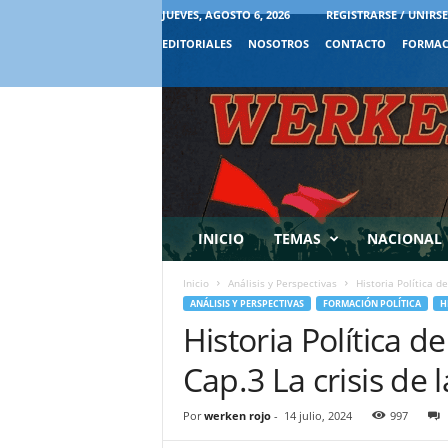
JUEVES, AGOSTO 6, 2026
REGISTRARSE / UNIRSE
EDITORIALES
NOSOTROS
CONTACTO
FORMAC
INICIO
TEMAS
NACIONAL
Inicio
Análisis y Perspectivas
Historia Política de
ANÁLISIS Y PERSPECTIVAS
FORMACIÓN POLÍTICA
H
Historia Política d
Cap.3 La crisis de
Por
werken rojo
-
14 julio, 2024
997