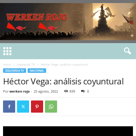
Inicio
Izquierda TV
Héctor Vega: análisis coyuntural
IZQUIERDA TV
NACIONAL
Héctor Vega: análisis coyuntural
Por
werken rojo
-
25 agosto, 2022
839
0