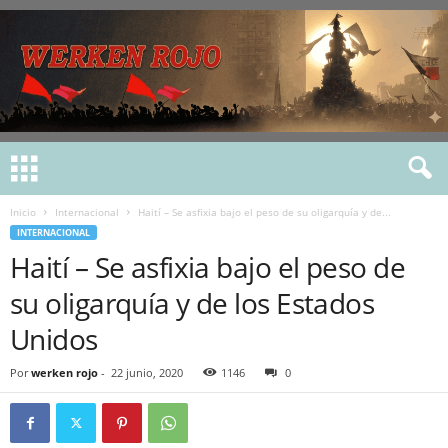
Inicio
Internacional
Haití – Se asfixia bajo el peso de su oligarquía y de...
INTERNACIONAL
Haití – Se asfixia bajo el peso de
su oligarquía y de los Estados
Unidos
Por
werken rojo
-
22 junio, 2020
1146
0