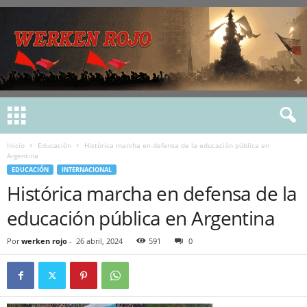
Inicio
Educación
Histórica marcha en defensa de la educación pública en
Argentina
EDUCACIÓN
INTERNACIONAL
Histórica marcha en defensa de la
educación pública en Argentina
Por
werken rojo
-
26 abril, 2024
591
0