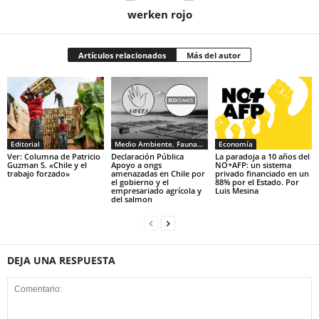
werken rojo
Artículos relacionados
Más del autor
Editorial
Medio Ambiente, Fauna y Sociedad
Economía
Ver: Columna de Patricio
Declaración Pública
La paradoja a 10 años del
Guzman S. «Chile y el
Apoyo a ongs
NO+AFP: un sistema
trabajo forzado»
amenazadas en Chile por
privado financiado en un
el gobierno y el
88% por el Estado. Por
empresariado agrícola y
Luis Mesina
del salmon
DEJA UNA RESPUESTA