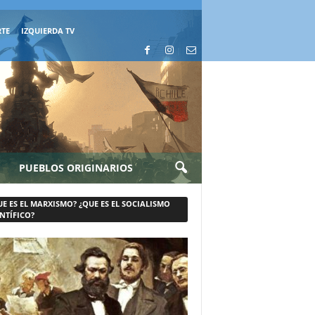
RTE
IZQUIERDA TV
PUEBLOS ORIGINARIOS
UE ES EL MARXISMO? ¿QUE ES EL SOCIALISMO
NTÍFICO?