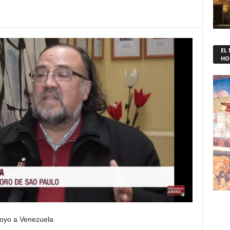
EL
HO
poyo a Venezuela