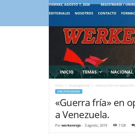
VIERNES, AGOSTO 7, 2026
REGISTRARSE / UNIR
EDITORIALES
NOSOTROS
CONTACTO
FORMAC
INICIO
TEMAS
NACIONAL
Inicio
Uncategorized
«Guerra fría» en oposición
UNCATEGORIZED
«Guerra fría» en o
a Venezuela.
Por
werkenrojo
-
3 agosto, 2019
1128