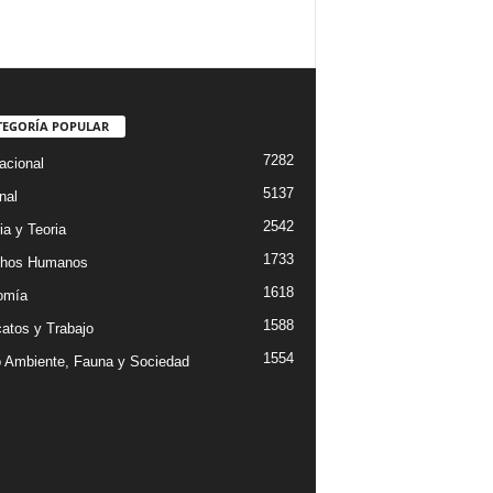
TEGORÍA POPULAR
7282
acional
5137
nal
2542
ia y Teoria
1733
chos Humanos
1618
omía
1588
catos y Trabajo
1554
 Ambiente, Fauna y Sociedad