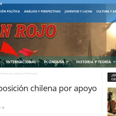
SE
IÓN POLÍTICA
ANÁLISIS Y PERSPECTIVAS
JUVENTUD Y LUCHA
CULTURA Y A
INTERNACIONAL
ECONOMÍA
HISTORIA Y TEORÍA
 chilena por apoyo a Venezuela.
¿Q
CIE
posición chilena por apoyo
0