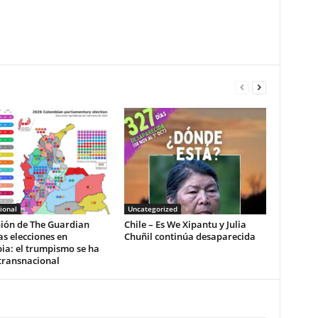
ional
Uncategorized
nión de The Guardian
Chile – Es We Xipantu y Julia
as elecciones en
Chuñil continúa desaparecida
ia: el trumpismo se ha
transnacional