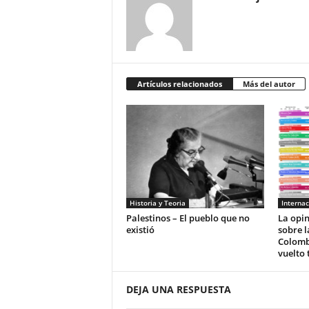
Artículos relacionados
Más del autor
Historia y Teoria
Internac
Palestinos – El pueblo que no
La opi
existió
sobre l
Colomb
vuelto 
DEJA UNA RESPUESTA