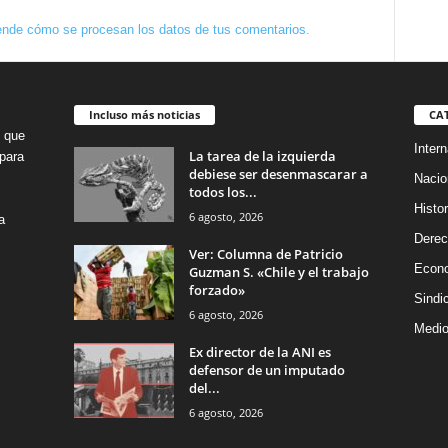
nde cómo se procesan los datos de tus comentarios.
Incluso más noticias
CA
o que
Intern
La tarea de la izquierda
para
debiese ser desenmascarar a
Nacio
todos los...
Histor
6 agosto, 2026
a
Dere
Ver: Columna de Patricio
Econ
Guzman S. «Chile y el trabajo
forzado»
Sindi
6 agosto, 2026
Medio
Ex director de la ANI es
defensor de un imputado
del...
6 agosto, 2026