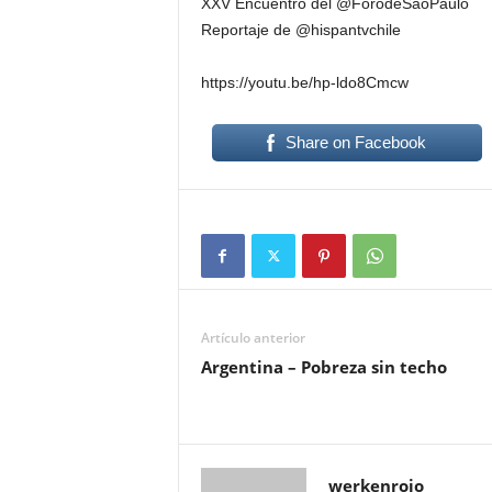
XXV Encuentro del @ForodeSaoPaulo
Reportaje de @hispantvchile
https://youtu.be/hp-ldo8Cmcw
Share on Facebook
Artículo anterior
Argentina – Pobreza sin techo
werkenrojo