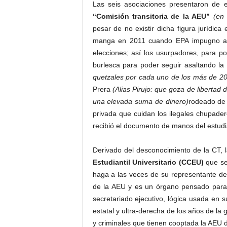
Las seis asociaciones presentaron de
“Comisión transitoria de la AEU”
(en
pesar de no existir dicha figura jurídic
manga en 2011 cuando EPA impugno al 
elecciones; así los usurpadores, para po
burlesca para poder seguir asaltando la 
quetzales por cada uno de los más de 20
Prera
(Alias Pirujo: que goza de libertad
una elevada suma de dinero)
rodeado de
privada que cuidan los ilegales chupade
recibió el documento de manos del estud
Derivado del desconocimiento de la CT, l
Estudiantil Universitario
(CCEU)
que ser
haga a las veces de su representante de 
de la AEU y es un órgano pensado para 
secretariado ejecutivo, lógica usada en 
estatal y ultra-derecha de los años de la 
y criminales que tienen cooptada la AEU d