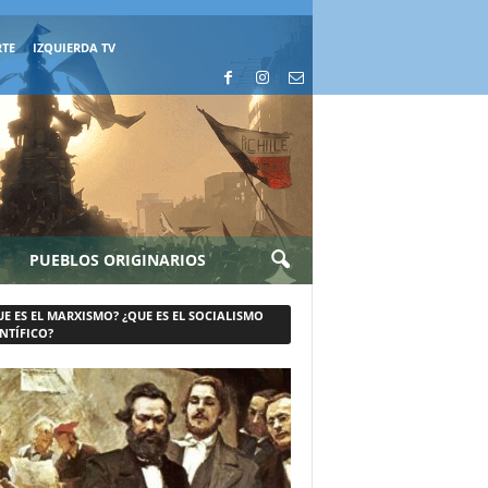
RTE
IZQUIERDA TV
PUEBLOS ORIGINARIOS
UE ES EL MARXISMO? ¿QUE ES EL SOCIALISMO
NTÍFICO?