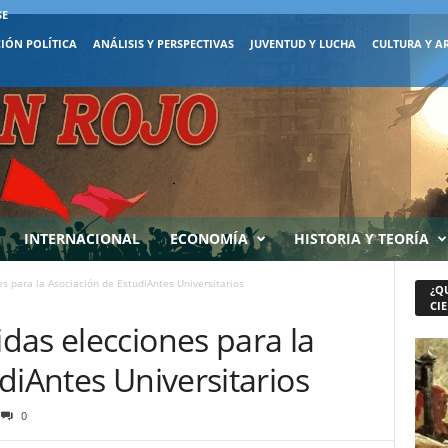
SE
IÓN POLÍTICA
ANÁLISIS Y PERSPECTIVAS
JUVENTUD Y LUCHA
CULTURA Y A
INTERNACIONAL
ECONOMÍA
HISTORIA Y TEORÍA
s para la Asociación de EstudiAntes Universitarios
¿Q
CIE
das elecciones para la
diAntes Universitarios
0