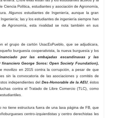
 entera. Entre ellas están las y los estudiantes activos y la
e Ciencia Política, estudiantes y asociación de Agronomía,
ctura. Algunos estudiantes de Ingeniería, aunque la gran
Ingeniería; las y los estudiantes de ingeniería siempre han
os de Agronomía, esta rivalidad se nota también en sus
ón el grupo de cartón UsacEsPueblo, que se adjudicara,
equeño burguesía cooperativista, la nueva burguesía y los
financiado por las embajadas escandinavas y las
 financiero George Soros: Open Society Foundation),
 se movilizo en 2015 contra la corrupción, a pesar de que
es sin la convocatoria de las asociaciones y comités de
estos independientes del
Des-Honorable de la AEU
; éstos
 luchas contra el Tratado de Libre Comercio (TLC), como
estudiantiles.
 no tiene estructura fuera de una laxa página de FB, que
ñoburgueses centro-izquierdistas y centro derechistas les