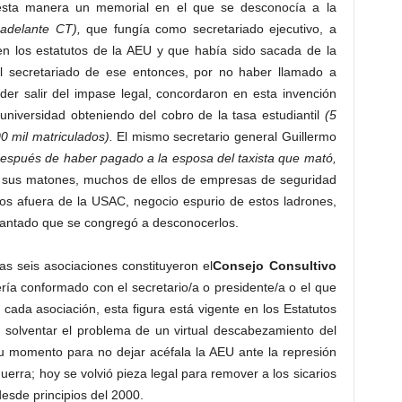
 esta manera un memorial en el que se desconocía a la
 adelante CT),
que fungía como secretariado ejecutivo, a
a en los estatutos de la AEU y que había sido sacada de la
secretariado de ese entonces, por no haber llamado a
der salir del impase legal, concordaron en esta invención
universidad obteniendo del cobro de la tasa estudiantil
(5
0 mil matriculados).
El mismo secretario general Guillermo
 después de haber pagado a la esposa del taxista que mató,
 sus matones, muchos de ellos de empresas de seguridad
ros afuera de la USAC, negocio espurio de estos ladrones,
iantado que se congregó a desconocerlos.
as seis asociaciones constituyeron el
Consejo Consultivo
ía conformado con el secretario/a o presidente/a o el que
cada asociación, esta figura está vigente en los Estatutos
solventar el problema de un virtual descabezamiento del
su momento para no dejar acéfala la AEU ante la represión
guerra; hoy se volvió pieza legal para remover a los sicarios
esde principios del 2000.