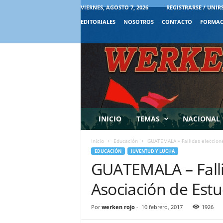
VIERNES, AGOSTO 7, 2026
REGISTRARSE / UNIR
EDITORIALES
NOSOTROS
CONTACTO
FORMAC
INICIO
TEMAS
NACIONAL
Inicio
Educación
GUATEMALA – Fallidas eleccione
EDUCACIÓN
JUVENTUD Y LUCHA
GUATEMALA – Falli
Asociación de Estu
Por
werken rojo
-
10 febrero, 2017
1926