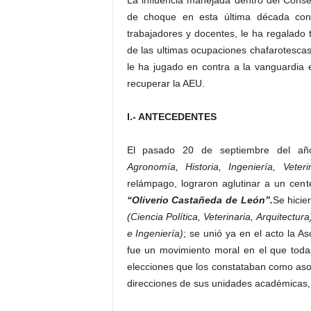
La influencia manejada dentro del Conse
de choque en esta última década cont
trabajadores y docentes, le ha regalado
de las ultimas ocupaciones chafarotescas.
le ha jugado en contra a la vanguardia e
recuperar la AEU.
I.- ANTECEDENTES
El pasado 20 de septiembre del año
Agronomía, Historia, Ingeniería, Veteri
relámpago, lograron aglutinar a un cent
“Oliverio Castañeda de León”.
Se hicie
(Ciencia Política, Veterinaria, Arquitectur
e Ingeniería)
; se unió ya en el acto la A
fue un movimiento moral en el que todas
elecciones que los constataban como asoc
direcciones de sus unidades académicas,