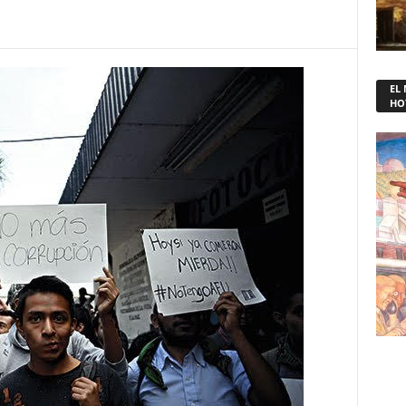
EL
HO