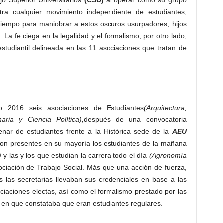
jo Superior Universitarios
(CSU)
al operar como su grupo
ra cualquier movimiento independiente de estudiantes,
 tiempo para maniobrar a estos oscuros usurpadores, hijos
 La fe ciega en la legalidad y el formalismo, por otro lado,
studiantil delineada en las 11 asociaciones que tratan de
 2016 seis asociaciones de Estudiantes
(Arquitectura,
naria y Ciencia Política),
después de una convocatoria
enar de estudiantes frente a la Histórica sede de la
AEU
ron presentes en su mayoría los estudiantes de la mañana
a)
y las y los que estudian la carrera todo el día
(Agronomía
sociación de Trabajo Social. Más que una acción de fuerza,
 las secretarias llevaban sus credenciales en base a las
iaciones electas, así como el formalismo prestado por las
 en que constataba que eran estudiantes regulares.