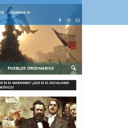
RTE
IZQUIERDA TV
PUEBLOS ORIGINARIOS
UE ES EL MARXISMO? ¿QUE ES EL SOCIALISMO
NTÍFICO?