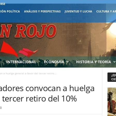
IRSE
IÓN POLÍTICA
ANÁLISIS Y PERSPECTIVAS
JUVENTUD Y LUCHA
CULTURA Y A
INTERNACIONAL
ECONOMÍA
HISTORIA Y TEORÍA
 a huelga general a favor del tercer retiro...
¿Q
CIE
adores convocan a huelga
 tercer retiro del 10%
0