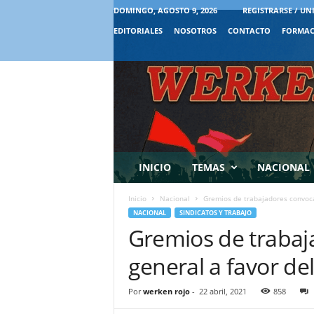
DOMINGO, AGOSTO 9, 2026
REGISTRARSE / UN
EDITORIALES
NOSOTROS
CONTACTO
FORMAC
INICIO
TEMAS
NACIONAL
Inicio
Nacional
Gremios de trabajadores convocan
NACIONAL
SINDICATOS Y TRABAJO
Gremios de trabaj
general a favor del
Por
werken rojo
-
22 abril, 2021
858