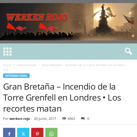
Inicio
Internacional
Gran Bretaña – Incendio de la Torre Grenfell en Londres •
Los...
INTERNACIONAL
Gran Bretaña – Incendio de la
Torre Grenfell en Londres • Los
recortes matan
Por
werken rojo
-
20 junio, 2017
4363
0