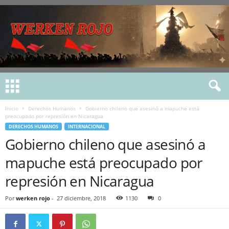
Inicio
Derechos Humanos
Gobierno chileno que asesinó a mapuche está
preocupado por represión en Nicaragua
DERECHOS HUMANOS
INTERNACIONAL
Gobierno chileno que asesinó a
mapuche está preocupado por
represión en Nicaragua
Por
werken rojo
-
27 diciembre, 2018
1130
0