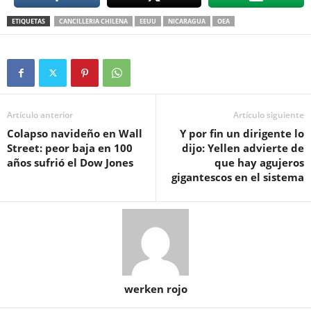
ETIQUETAS
CANCILLERIA CHILENA
EEUU
NICARAGUA
OEA
Artículo anterior
Artículo siguiente
Colapso navideño en Wall
Y por fin un dirigente lo
Street: peor baja en 100
dijo: Yellen advierte de
años sufrió el Dow Jones
que hay agujeros
gigantescos en el sistema
werken rojo