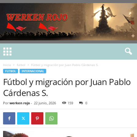
Inicio
futbol
Fútbol y migración por Juan Pablo Cárdenas S.
FUTBOL
INTERNACIONAL
Fútbol y migración por Juan Pablo
Cárdenas S.
Por
werken rojo
-
22 junio, 2026
159
0