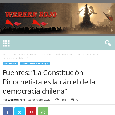
Inicio
Nacional
Fuentes: “La Constitución Pinochetista es la cárcel de la
democracia chilena”
NACIONAL
SINDICATOS Y TRABAJO
Fuentes: “La Constitución
Pinochetista es la cárcel de la
democracia chilena”
Por
werken rojo
-
23 octubre, 2020
1166
0