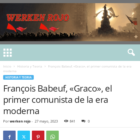
Inicio
Historia y Teoria
François Babeuf, «Graco», el primer comunista de la era
moderna
HISTORIA Y TEORIA
François Babeuf, «Graco», el
primer comunista de la era
moderna
Por
werken rojo
-
27 mayo, 2023
841
0