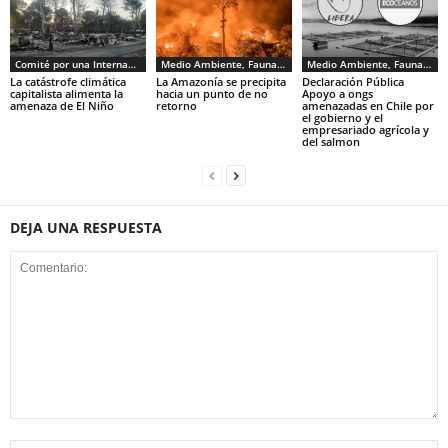
Comité por una Internacional de los Trabajadores - CIT
Medio Ambiente, Fauna y Sociedad
Medio Ambiente, Fauna y Sociedad
La catástrofe climática
La Amazonía se precipita
Declaración Pública
capitalista alimenta la
hacia un punto de no
Apoyo a ongs
amenaza de El Niño
retorno
amenazadas en Chile por
el gobierno y el
empresariado agrícola y
del salmon
DEJA UNA RESPUESTA