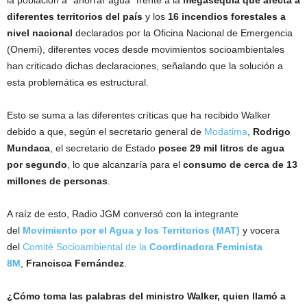
la población a “ahorrar agua” frente a la
megasequía que afecta a
diferentes territorios del país
y los
16 incendios forestales a
nivel nacional
declarados por la Oficina Nacional de Emergencia
(Onemi), diferentes voces desde movimientos socioambientales
han criticado dichas declaraciones, señalando que la solución a
esta problemática es estructural.
Esto se suma a las diferentes críticas que ha recibido Walker
debido a que, según el secretario general de
Modatima
,
Rodrigo
Mundaca
, el secretario de Estado
posee 29 mil litros de agua
por segundo
, lo que alcanzaría para el
consumo de cerca de 13
millones de personas
.
A raíz de esto, Radio JGM conversó con la integrante
del
Movimiento por el Agua y los Territorios (MAT)
y vocera
del
Comité Socioambiental de la
Coordinadora Feminista
8M
,
Francisca Fernández
.
¿Cómo toma las palabras del ministro Walker, quien llamó a