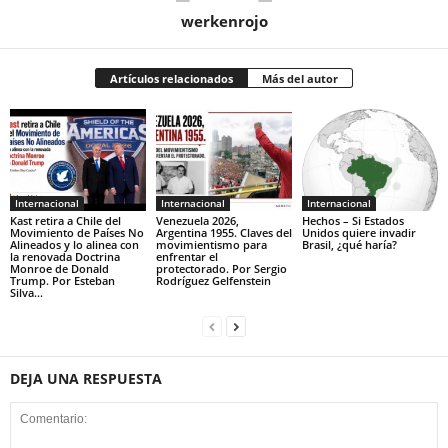
werkenrojo
Artículos relacionados
Más del autor
Internacional
Internacional
Internacional
Kast retira a Chile del
Venezuela 2026,
Hechos – Si Estados
Movimiento de Países No
Argentina 1955. Claves del
Unidos quiere invadir
Alineados y lo alinea con
movimientismo para
Brasil, ¿qué haría?
la renovada Doctrina
enfrentar el
Monroe de Donald
protectorado. Por Sergio
Trump. Por Esteban
Rodríguez Gelfenstein
Silva...
DEJA UNA RESPUESTA