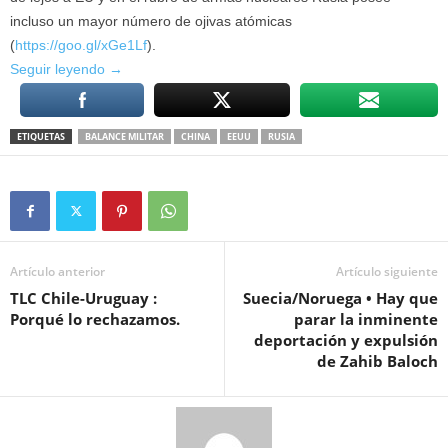
incluso un mayor número de ojivas atómicas
(
https://goo.gl/xGe1Lf
).
Fin
Seguir leyendo
→
de
la
ETIQUETAS
BALANCE MILITAR
CHINA
EEUU
RUSIA
hegemonía
de
EE.UU.,
nuevo
equilibrio
militar
Artículo anterior
Artículo siguiente
con
TLC Chile-Uruguay :
Suecia/Noruega • Hay que
Rusia
Porqué lo rechazamos.
parar la inminente
y
deportación y expulsión
China
de Zahib Baloch