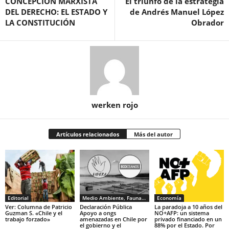
CONCEPCIÓN MARXISTA
El triunfo de la estrategia
DEL DERECHO: EL ESTADO Y
de Andrés Manuel López
LA CONSTITUCIÓN
Obrador
werken rojo
Artículos relacionados
Más del autor
Editorial
Medio Ambiente, Fauna y Sociedad
Economía
Ver: Columna de Patricio
Declaración Pública
La paradoja a 10 años del
Guzman S. «Chile y el
Apoyo a ongs
NO+AFP: un sistema
trabajo forzado»
amenazadas en Chile por
privado financiado en un
el gobierno y el
88% por el Estado. Por