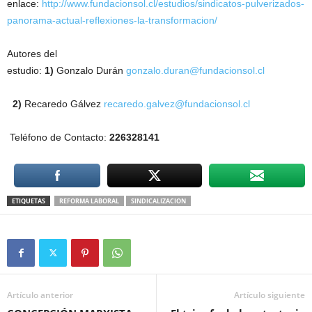
enlace:
http://www.fundacionsol.cl/estudios/sindicatos-pulverizados-
panorama-actual-reflexiones-la-transformacion/
Autores del
estudio:
1)
Gonzalo Durán
gonzalo.duran@fundacionsol.cl
2)
Recaredo Gálvez
recaredo.galvez@fundacionsol.cl
Teléfono de Contacto:
226
328
141
ETIQUETAS
REFORMA LABORAL
SINDICALIZACION
Artículo anterior
Artículo siguiente