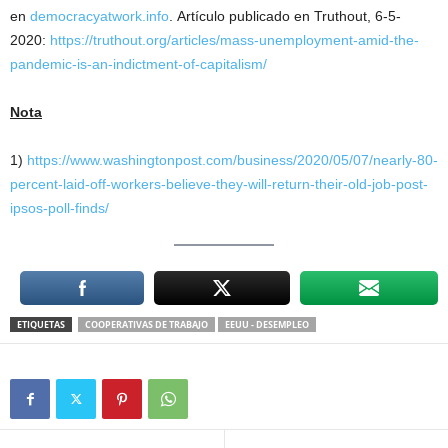
en
democracyatwork.info
. Artículo publicado en Truthout, 6-5-
2020:
https://truthout.org/articles/mass-unemployment-amid-the-
pandemic-is-an-indictment-of-capitalism/
Nota
1)
https://www.washingtonpost.com/business/2020/05/07/nearly-80-
percent-laid-off-workers-believe-they-will-return-their-old-job-post-
ipsos-poll-finds/
ETIQUETAS
COOPERATIVAS DE TRABAJO
EEUU - DESEMPLEO