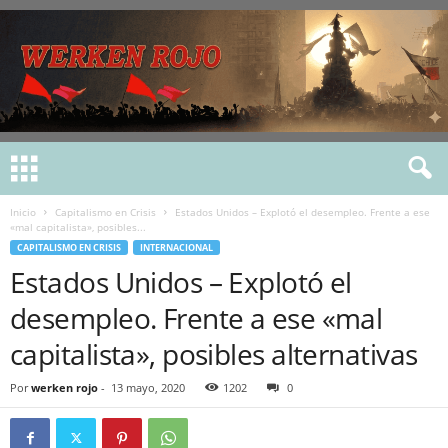
Inicio
Capitalismo en Crisis
Estados Unidos – Explotó el desempleo. Frente a ese
«mal capitalista», posibles...
CAPITALISMO EN CRISIS
INTERNACIONAL
Estados Unidos – Explotó el
desempleo. Frente a ese «mal
capitalista», posibles alternativas
Por
werken rojo
-
13 mayo, 2020
1202
0