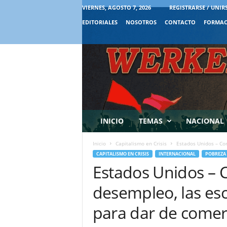
VIERNES, AGOSTO 7, 2026
REGISTRARSE / UNIR
EDITORIALES
NOSOTROS
CONTACTO
FORMAC
INICIO
TEMAS
NACIONAL
Inicio
Capitalismo en Crisis
Estados Unidos – Con
CAPITALISMO EN CRISIS
INTERNACIONAL
POBREZA
Estados Unidos – C
desempleo, las esc
para dar de comer