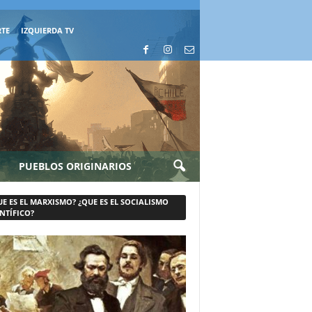
RTE
IZQUIERDA TV
PUEBLOS ORIGINARIOS
UE ES EL MARXISMO? ¿QUE ES EL SOCIALISMO
NTÍFICO?