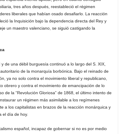
iliaria, tres años después, reestableció el régimen
líderes liberales que habían osado desafiarlo. La reacción
leció la Inquisición bajo la dependencia directa del Rey y
je un maestro valenciano, se siguió castigando la
ica
l y de una débil burguesía continuó a lo largo del S. XIX,
r autoritario de la monarquía borbónica. Bajo el reinado de
n, ya no solo contra el movimiento liberal y republicano,
to obrero y contra el movimiento de emancipación de lo
o de la “Revolución Gloriosa” de 1868, el último intento de
instaurar un régimen más asimilable a los regímenes
e a los capitalistas en brazos de la reacción monárquica y
 el día de hoy.
pitalismo español, incapaz de gobernar si no es por medio