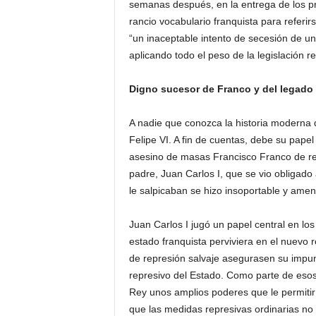
semanas después, en la entrega de los pr
rancio vocabulario franquista para referi
“un inaceptable intento de secesión de una
aplicando todo el peso de la legislación re
Digno sucesor de Franco y del legado
A nadie que conozca la historia moderna 
Felipe VI. A fin de cuentas, debe su papel 
asesino de masas Francisco Franco de re
padre, Juan Carlos I, que se vio obligado
le salpicaban se hizo insoportable y amena
Juan Carlos I jugó un papel central en los
estado franquista perviviera en el nuevo 
de represión salvaje asegurasen su impun
represivo del Estado. Como parte de esos 
Rey unos amplios poderes que le permitiría
que las medidas represivas ordinarias no 