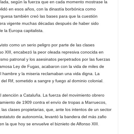
mulada, según la fuerza que en cada momento mostrase la
olidó en esos años, con la dinastía borbónica como
urguesa también creó las bases para que la cuestión
iera vigente muchas décadas después de haber sido
e la Europa capitalista.
isto como un serio peligro por parte de las clases
o XIII, encabezó la peor oleada represiva conocida en
smo patronal y los asesinatos perpetrados por las fuerzas
e famosa Ley de Fugas, acabaron con la vida de miles de
l hambre y la miseria reclamaban una vida digna. La
del Rif, sometido a sangre y fuego al dominio colonial.
l atención a Cataluña. La fuerza del movimiento obrero
amiento de 1909 contra el envío de tropas a Marruecos,
s clases propietarias, que, ante los intentos de un sector
estatuto de autonomía, levantó la bandera del más zafio
 la que hoy se envuelve el biznieto de Alfonso XIII.