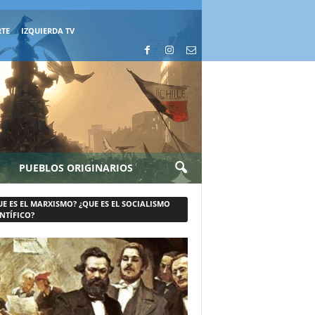
RTE
IZQUIERDA TV
PUEBLOS ORIGINARIOS
UE ES EL MARXISMO? ¿QUE ES EL SOCIALISMO
NTÍFICO?