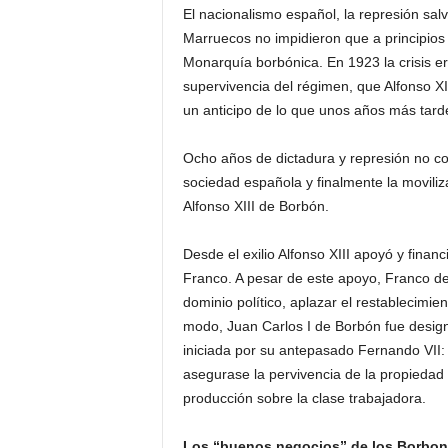
El nacionalismo español, la represión salv
Marruecos no impidieron que a principios 
Monarquía borbónica. En 1923 la crisis e
supervivencia del régimen, que Alfonso XI
un anticipo de lo que unos años más tarde
Ocho años de dictadura y represión no co
sociedad española y finalmente la moviliz
Alfonso XIII de Borbón.
Desde el exilio Alfonso XIII apoyó y finan
Franco. A pesar de este apoyo, Franco de
dominio político, aplazar el restablecimi
modo, Juan Carlos I de Borbón fue desig
iniciada por su antepasado Fernando VII:
asegurase la pervivencia de la propiedad 
producción sobre la clase trabajadora.
Los “buenos negocios” de los Borbo