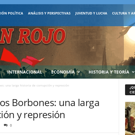
IÓN POLÍTICA
ANÁLISIS Y PERSPECTIVAS
JUVENTUD Y LUCHA
CULTURA Y A
INTERNACIONAL
ECONOMÍA
HISTORIA Y TEORÍA
s: una larga historia de corrupción y represión
¿Q
CIE
Los Borbones: una larga
ción y represión
0