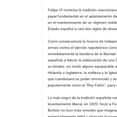
Felipe VI continúa la tradición reacciona
papel fundamental en el aplastamiento de 
en el mantenimiento de un régimen nobili
Estado español a casi dos siglos de atraso
Como consecuencia la Guerra de Independe
armas contra el ejército napoleónico cons
inmediatamente la bandera de la libertad
española a liderar la elaboración de una 
su timidez, en modo alguno equiparable a 
Holanda o Inglaterra, la nobleza y la Igle
que cuestionara su poder omnímodo y se 
popularmente como el “Rey Felón”, para a
Lo más negro de la tradición española re
levantamiento liberal, en 1820, forzó a Fe
Borbón no tuvo más remedio que resignar
extremadamente débil y atrasada burguesí