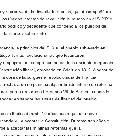
ria y represiva de la dinastía borbónica, que desempeñó un
los tímidos intentos de revolución burguesa en el S. XIX y
ario podrido y decadente que condenó a los pueblos del
, barbarie y sufrimiento.
ncia, a principios del S. XIX, el pueblo sublevado en
tituyó Juntas revolucionarias que levantaron
 y empujaron a los representantes de la naciente burguesía
Constitución liberal, aprobada en Cádiz en 1812. A pesar de
la obra de la burguesía revolucionaria de Francia,
sia rechazaron de plano cualquier tímido intento de reforma
agruparon en torno a Fernando VII de Borbón, conocido
hogar en sangre las ansias de libertad del pueblo.
inó sin límites durante 10 años hasta que un nuevo
rnando VII a aceptar la Constitución. Durante tres años el
se a aceptar las mínimas reformas que la
a española intentó aplicar, pero en cuanto consiguió