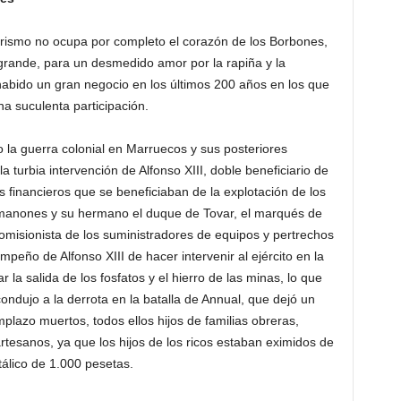
tarismo no ocupa por completo el corazón de los Borbones,
n grande, para un desmedido amor por la rapiña y la
abido un gran negocio en los últimos 200 años en los que
a suculenta participación.
 la guerra colonial en Marruecos y sus posteriores
a turbia intervención de Alfonso XIII, doble beneficiario de
s financieros que se beneficiaban de la explotación de los
omanones y su hermano el duque de Tovar, el marqués de
omisionista de los suministradores de equipos y pertrechos
mpeño de Alfonso XIII de hacer intervenir al ejército en la
r la salida de los fosfatos y el hierro de las minas, lo que
ujo a la derrota en la batalla de Annual, que dejó un
lazo muertos, todos ellos hijos de familias obreras,
tesanos, ya que los hijos de los ricos estaban eximidos de
álico de 1.000 pesetas.