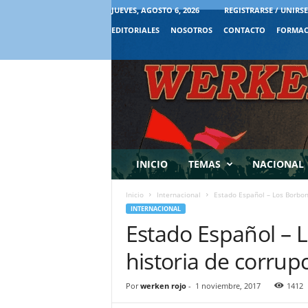
JUEVES, AGOSTO 6, 2026
REGISTRARSE / UNIRSE
EDITORIALES
NOSOTROS
CONTACTO
FORMAC
INICIO
TEMAS
NACIONAL
Inicio
Internacional
Estado Español – Los Borbone
INTERNACIONAL
Estado Español – 
historia de corrup
Por
werken rojo
-
1 noviembre, 2017
1412