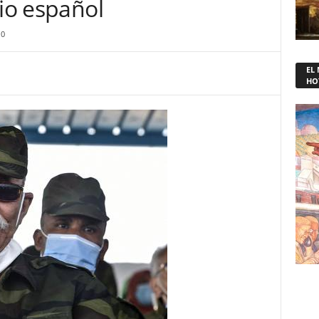
rio español
0
EL
HO