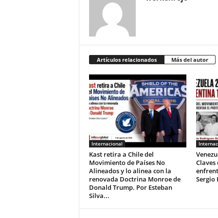
Artículos relacionados
Más del autor
Internacional
Internac
Kast retira a Chile del
Venezue
Movimiento de Países No
Claves
Alineados y lo alinea con la
enfrent
renovada Doctrina Monroe de
Sergio 
Donald Trump. Por Esteban
Silva...