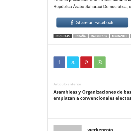
República Árabe Saharaui Democrática, e
Share on Facebook
ETIQUETAS
ESPAÑA
MARRUECOS
MIGRANTES
Artículo anterior
Asambleas y Organizaciones de ba
emplazan a convencionales electo
werkenrojo