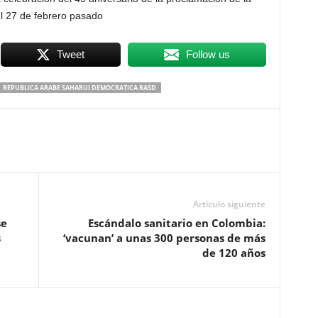
l 27 de febrero pasado
Tweet
Follow us
REPUBLICA ARABE SAHARUI DEMOCRATICA RASD
Artículo siguiente
se
Escándalo sanitario en Colombia:
s
‘vacunan’ a unas 300 personas de más
de 120 años