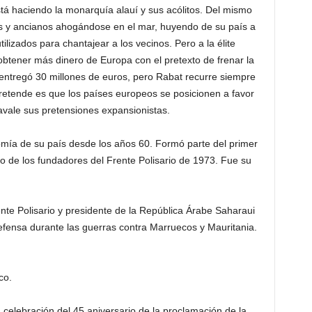
está haciendo la monarquía alauí y sus acólitos. Del mismo
s y ancianos ahogándose en el mar, huyendo de su país a
tilizados para chantajear a los vecinos. Pero a la élite
a obtener más dinero de Europa con el pretexto de frenar la
entregó 30 millones de euros, pero Rabat recurre siempre
retende es que los países europeos se posicionen a favor
 avale sus pretensiones expansionistas.
nomía de su país desde los años 60. Formó parte del primer
o de los fundadores del Frente Polisario de 1973. Fue su
nte Polisario y presidente de la República Árabe Saharaui
efensa durante las guerras contra Marruecos y Mauritania.
.
co.
 celebración del 45 aniversario de la proclamación de la