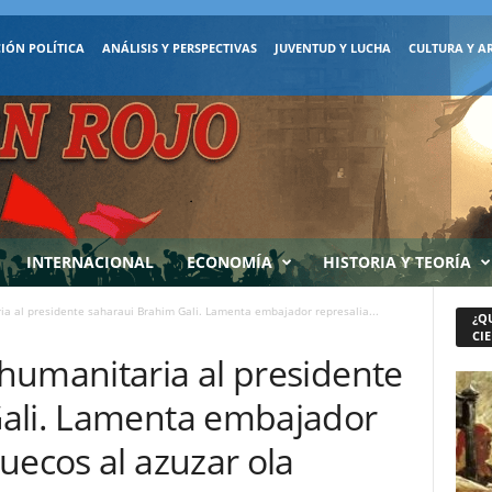
IÓN POLÍTICA
ANÁLISIS Y PERSPECTIVAS
JUVENTUD Y LUCHA
CULTURA Y A
INTERNACIONAL
ECONOMÍA
HISTORIA Y TEORÍA
a al presidente saharaui Brahim Gali. Lamenta embajador represalia...
¿Q
CIE
humanitaria al presidente
ali. Lamenta embajador
uecos al azuzar ola