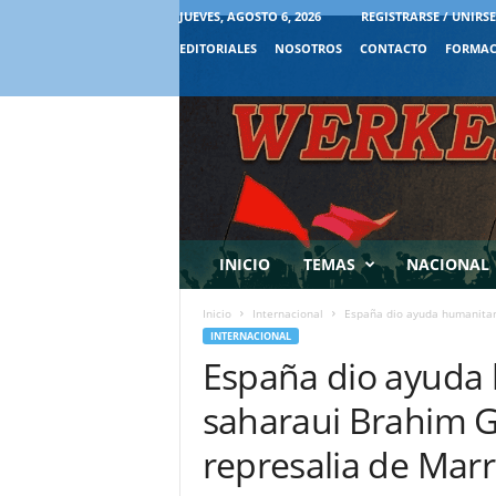
JUEVES, AGOSTO 6, 2026
REGISTRARSE / UNIRSE
EDITORIALES
NOSOTROS
CONTACTO
FORMAC
INICIO
TEMAS
NACIONAL
Inicio
Internacional
España dio ayuda humanitari
INTERNACIONAL
España dio ayuda 
saharaui Brahim G
represalia de Marr