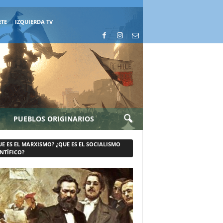
RTE
IZQUIERDA TV
PUEBLOS ORIGINARIOS
UE ES EL MARXISMO? ¿QUE ES EL SOCIALISMO
NTÍFICO?