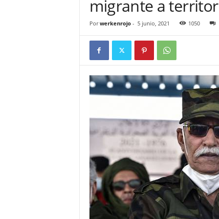
migrante a territo
Por
werkenrojo
-
5 junio, 2021
1050