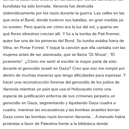
bundistas ha sido borrada. Varsovia fue destruida
sistemáticamente por los nazis durante la guerra. Las calles en las
que vivía el Bund, donde tuvieron sus batallas, en gran medida ya
no existen. Pero quería ver cómo era la luz del sol, y quería ver
qué flores silvestres crecían allí. Y fui a la tumba de Pati Kremer,
quien fue una de los pioneras del Bund. Su tumba estaba fuera de
Vilna, en Ponar Forest. Y toqué la canción que ella cantaba con las
mujeres antes de ser asesinada, que se llama “Di Shvue”, “El
juramento”. ¿Cómo me sentí al escribir la mayor parte de esto
durante el genocidio israelí en Gaza? Creo que eso me rompió por
dentro de muchas maneras que tengo dificultades para expresar. Y
hacer una reconstrucción forense del genocidio de los judíos de
Varsovia mientras un país que usa el Holocausto como una
especie de justificación enferma de sus crímenes perpetra un
genocidio en Gaza, segmentando y liquidando Gaza cuadra a
cuadra, mientras las excavadoras y las bombas israelíes borran
Gaza como las bombas nazis borraron Varsovia… A menudo había
protestas a favor de Palestina frente a la biblioteca donde