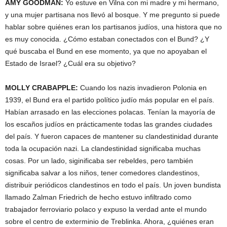
AMY
GOODMAN
:
Yo estuve en Vilna con mi madre y mi hermano,
y una mujer partisana nos llevó al bosque. Y me pregunto si puede
hablar sobre quiénes eran los partisanos judíos, una histora que no
es muy conocida. ¿Cómo estaban conectados con el Bund? ¿Y
qué buscaba el Bund en ese momento, ya que no apoyaban el
Estado de Israel? ¿Cuál era su objetivo?
MOLLY
CRABAPPLE
:
Cuando los nazis invadieron Polonia en
1939, el Bund era el partido político judío más popular en el país.
Habían arrasado en las elecciones polacas. Tenían la mayoría de
los escaños judíos en prácticamente todas las grandes ciudades
del país. Y fueron capaces de mantener su clandestinidad durante
toda la ocupación nazi. La clandestinidad significaba muchas
cosas. Por un lado, siginificaba ser rebeldes, pero también
significaba salvar a los niños, tener comedores clandestinos,
distribuir periódicos clandestinos en todo el país. Un joven bundista
llamado Zalman Friedrich de hecho estuvo infiltrado como
trabajador ferroviario polaco y expuso la verdad ante el mundo
sobre el centro de exterminio de Treblinka. Ahora, ¿quiénes eran