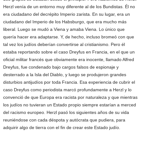
Herzl venía de un entorno muy diferente al de los Bundistas. Él no
era ciudadano del decrépito Imperio zarista. En su lugar, era un
ciudadano del Imperio de los Habsburgo, que era mucho más
liberal. Luego se mudó a Viena y amaba Viena. Lo único que
quería hacer era adaptarse. Y, de hecho, incluso bromeó con que
tal vez los judíos deberían convertirse al cristianismo. Pero él
estaba reportando sobre el caso Dreyfus en Francia, en el que un
oficial militar francés que obviamente era inocente, llamado Alfred
Dreyfus, fue condenado bajo cargos falsos de espionaje y
desterrado a la Isla del Diablo, y luego se produjeron grandes
disturbios antijudíos por toda Francia. Esa experiencia de cubrir el
caso Dreyfus como periodista marcó profundamente a Herzl y lo
convenció de que Europa era racista por naturaleza y que mientras
los judíos no tuvieran un Estado propio siempre estarían a merced
del racismo europeo. Herzl pasó los siguientes años de su vida
reuniéndose con cada déspota y autócrata que pudiera, para
adquirir algo de tierra con el fin de crear este Estado judío.