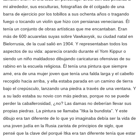
mi alrededor, sus esculturas, fotografías de él colgado de una
barra de ejercicio por los tobillos a sus ochenta años o tragando
fuego o tocando un violín que hizo con persianas venecianas. Él
tenía un conjunto de obras artísticas que me encantaban. Eran
más de 600 acuarelas suyas sobre Vawkavysk, su ciudad natal en
Bielorrusia, de la cual salió en 1904. Y representaban todos los
aspectos de su vida: aparecía orando durante el Yom Kippur o
siendo un niño maldadoso dibujando caricaturas ofensivas de su
rabino en la escuela religiosa. Él tenía una pintura que siempre
amé, era de una mujer joven que tenía una falda larga y el cabello
recogido hacia arriba, y ella estaba parada en un camino de tierra
bajo el crepúsculo, lanzando una piedra a través de una ventana. Y
a su lado estaba su novio con más piedras, porque no se puede
perder la caballerosidad, ¿no? Las damas no deberían llevar sus
propias piedras. La pintura se llamaba “Itka la bundista”. Y este
dibujo era tan diferente de lo que yo imaginaba debía ser la vida de
una joven judía en la Rusia zarista de principios de siglo, que
pensé que la clave del porqué Itka era tan diferente tenía que estar