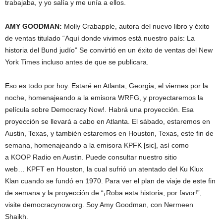
trabajaba, y yo salía y me unía a ellos.
AMY
GOODMAN
:
Molly Crabapple, autora del nuevo libro y éxito
de ventas titulado “Aquí donde vivimos está nuestro país: La
historia del Bund judío” Se convirtió en un éxito de ventas del New
York Times incluso antes de que se publicara.
Eso es todo por hoy. Estaré en Atlanta, Georgia, el viernes por la
noche, homenajeando a la emisora
WRFG
, y proyectaremos la
película sobre Democracy Now!. Habrá una proyección. Esa
proyección se llevará a cabo en Atlanta. El sábado, estaremos en
Austin, Texas, y también estaremos en Houston, Texas, este fin de
semana, homenajeando a la emisora
KPFK
[sic], así como
a
KOOP
Radio en Austin. Puede consultar nuestro sitio
web…
KPFT
en Houston, la cual sufrió un atentado del Ku Klux
Klan cuando se fundó en 1970. Para ver el plan de viaje de este fin
de semana y la proyección de “¡Roba esta historia, por favor!”,
visite democracynow.org. Soy Amy Goodman, con Nermeen
Shaikh.