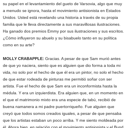
su papel en el levantamiento del gueto de Varsovia, algo que muy
a menudo se ignora, hasta el movimiento antisionista en Estados
Unidos. Usted está revelando una historia a través de su propia
familia que le lleva directamente a sus maravillosas ilustraciones.
Ha ganado dos premios Emmy por sus ilustraciones y sus escritos.
¿Cómo influyeron su abuelo y su bisabuelo tanto en su política
como en su arte?
MOLLY
CRABAPPLE
:
Gracias. A pesar de que Sam murió antes
de que yo naciera, siento que es alguien que dio forma a toda mi
vida, no solo por el hecho de que él era un pintor, no solo el hecho
de que estar rodeada de pinturas me permitió soñar con ser
artista. Fue el hecho de que Sam era un inconformista hasta la
médula. Y era un izquierdista. Era alguien que, en un momento en
el que el matrimonio mixto era una especie de tabú, recibió de
buena namanera a mi padre puertorriqueño. Fue alguien que
creyó que todos somos creados iguales, a pesar de que pensaba
que los artistas estaban un poco arriba. Y me siento moldeada por
él. Ahora bien, en relación con el movimiento antisionista y el Bund