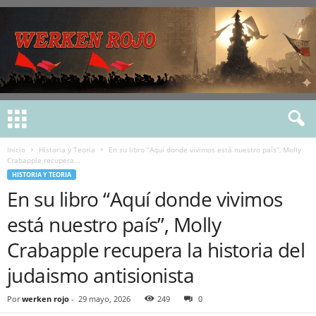
Inicio
Historia y Teoria
En su libro “Aquí donde vivimos está nuestro país”, Molly
Crabapple recupera...
HISTORIA Y TEORIA
En su libro “Aquí donde vivimos
está nuestro país”, Molly
Crabapple recupera la historia del
judaismo antisionista
Por
werken rojo
-
29 mayo, 2026
249
0