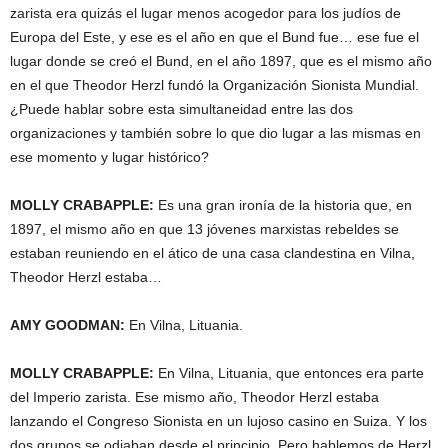
zarista era quizás el lugar menos acogedor para los judíos de
Europa del Este, y ese es el año en que el Bund fue… ese fue el
lugar donde se creó el Bund, en el año 1897, que es el mismo año
en el que Theodor Herzl fundó la Organización Sionista Mundial.
¿Puede hablar sobre esta simultaneidad entre las dos
organizaciones y también sobre lo que dio lugar a las mismas en
ese momento y lugar histórico?
MOLLY
CRABAPPLE
:
Es una gran ironía de la historia que, en
1897, el mismo año en que 13 jóvenes marxistas rebeldes se
estaban reuniendo en el ático de una casa clandestina en Vilna,
Theodor Herzl estaba…
AMY
GOODMAN
:
En Vilna, Lituania.
MOLLY
CRABAPPLE
:
En Vilna, Lituania, que entonces era parte
del Imperio zarista. Ese mismo año, Theodor Herzl estaba
lanzando el Congreso Sionista en un lujoso casino en Suiza. Y los
dos grupos se odiaban desde el principio. Pero hablemos de Herzl.