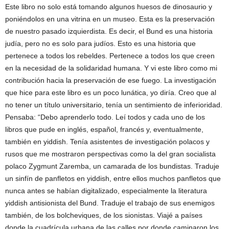
Este libro no solo está tomando algunos huesos de dinosaurio y
poniéndolos en una vitrina en un museo. Esta es la preservación
de nuestro pasado izquierdista. Es decir, el Bund es una historia
judía, pero no es solo para judíos. Esto es una historia que
pertenece a todos los rebeldes. Pertenece a todos los que creen
en la necesidad de la solidaridad humana. Y vi este libro como mi
contribución hacia la preservación de ese fuego. La investigación
que hice para este libro es un poco lunática, yo diría. Creo que al
no tener un título universitario, tenía un sentimiento de inferioridad.
Pensaba: “Debo aprenderlo todo. Leí todos y cada uno de los
libros que pude en inglés, español, francés y, eventualmente,
también en yiddish. Tenía asistentes de investigación polacos y
rusos que me mostraron perspectivas como la del gran socialista
polaco Zygmunt Zaremba, un camarada de los bundistas. Traduje
un sinfín de panfletos en yiddish, entre ellos muchos panfletos que
nunca antes se habían digitalizado, especialmente la literatura
yiddish antisionista del Bund. Traduje el trabajo de sus enemigos
también, de los bolcheviques, de los sionistas. Viajé a países
donde la cuadrícula urbana de las calles por donde caminaron los