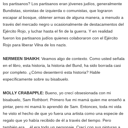
los partisanos? Los partisanos eran jóvenes judíos, generalmente
Bundistas, sionistas de izquierda o comunistas, que lograron
escapar al bosque, obtener armas de alguna manera, a menudo a
través del mercado negro u ocasionalmente de destacamentos del
Ejército Rojo, y luchar hasta el fin de la guerra. Y en realidad
fueron los partisanos judíos quienes colaboraron con el Ejército
Rojo para liberar Vilna de los nazis.
NERMEEN
SHAIKH
:
Veamos algo de contexto. Como usted señala
en el libro, esta historia, la historia del Bund, ha sido borrada casi
por completo. ¿Cómo desenterró esta historia? Hable
específicamente sobre su bisabuelo.
MOLLY
CRABAPPLE
:
Bueno, yo crecí obsesionada con mi
bisabuelo, Sam Rothbort. Primero fue mi mamá quien me enseñó a
pintar, pero mi mamá lo aprendió de Sam. Entonces, toda mi vida
he visto el hecho de que yo fuera una artista como una especie de
regalo que yo había recibido de él a través del tiempo. Pero
también era… él era todo un personaje. Crecí con sus pinturas a