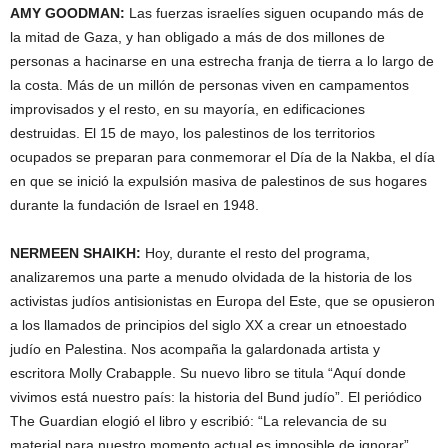
AMY
GOODMAN
:
Las fuerzas israelíes siguen ocupando más de
la mitad de Gaza, y han obligado a más de dos millones de
personas a hacinarse en una estrecha franja de tierra a lo largo de
la costa. Más de un millón de personas viven en campamentos
improvisados y el resto, en su mayoría, en edificaciones
destruidas. El 15 de mayo, los palestinos de los territorios
ocupados se preparan para conmemorar el Día de la Nakba, el día
en que se inició la expulsión masiva de palestinos de sus hogares
durante la fundación de Israel en 1948.
NERMEEN
SHAIKH
:
Hoy, durante el resto del programa,
analizaremos una parte a menudo olvidada de la historia de los
activistas judíos antisionistas en Europa del Este, que se opusieron
a los llamados de principios del siglo XX a crear un etnoestado
judío en Palestina. Nos acompaña la galardonada artista y
escritora Molly Crabapple. Su nuevo libro se titula “Aquí donde
vivimos está nuestro país: la historia del Bund judío”. El periódico
The Guardian elogió el libro y escribió: “La relevancia de su
material para nuestro momento actual es imposible de ignorar”.