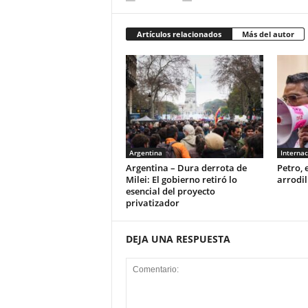
Artículos relacionados
Más del autor
Argentina
Internac
Argentina – Dura derrota de
Petro, 
Milei: El gobierno retiró lo
arrodil
esencial del proyecto
privatizador
DEJA UNA RESPUESTA