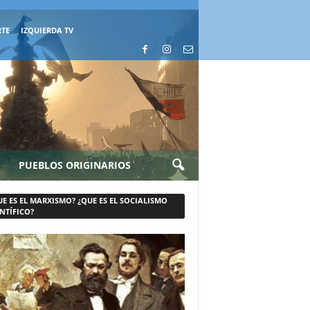
RTE
IZQUIERDA TV
PUEBLOS ORIGINARIOS
UE ES EL MARXISMO? ¿QUE ES EL SOCIALISMO
NTÍFICO?