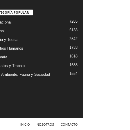
TEGORÍA POPULAR
7285
acional
5138
nal
2542
ia y Teoria
1733
chos Humanos
1618
omía
1588
catos y Trabajo
1554
 Ambiente, Fauna y Sociedad
INICIO
NOSOTROS
CONTACTO