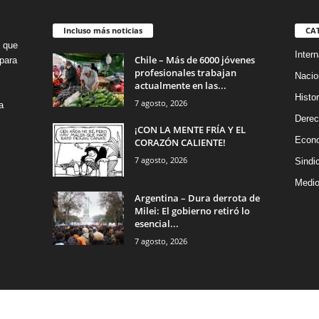
Incluso más noticias
CA
o que
Intern
Chile – Más de 6000 jóvenes
para
profesionales trabajan
Nacio
actualmente en las...
Histor
7 agosto, 2026
a
Dere
¡CON LA MENTE FRÍA Y EL
Econ
CORAZÓN CALIENTE!
7 agosto, 2026
Sindi
Medio
Argentina – Dura derrota de
Milei: El gobierno retiró lo
esencial...
7 agosto, 2026