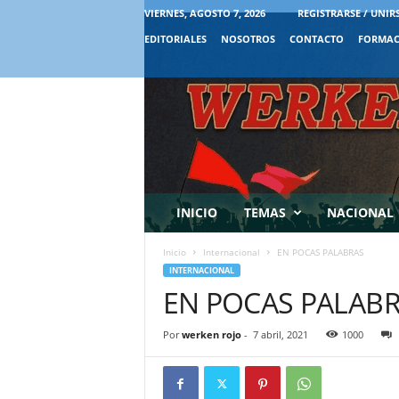
VIERNES, AGOSTO 7, 2026
REGISTRARSE / UNIR
EDITORIALES
NOSOTROS
CONTACTO
FORMAC
INICIO
TEMAS
NACIONAL
Inicio
Internacional
EN POCAS PALABRAS
INTERNACIONAL
EN POCAS PALAB
Por
werken rojo
-
7 abril, 2021
1000