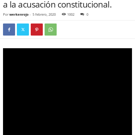
a la acusación constitucional.
Por
werkenrojo
-
5 febrero, 2020
1002
0