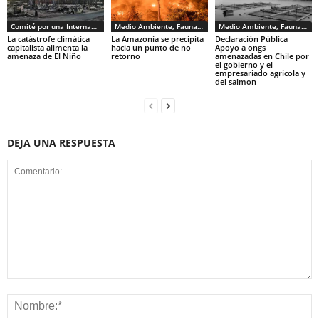
Comité por una Internacional de los Trabajadores - CIT
Medio Ambiente, Fauna y Sociedad
Medio Ambiente, Fauna y Sociedad
La catástrofe climática
La Amazonía se precipita
Declaración Pública
capitalista alimenta la
hacia un punto de no
Apoyo a ongs
amenaza de El Niño
retorno
amenazadas en Chile por
el gobierno y el
empresariado agrícola y
del salmon
DEJA UNA RESPUESTA