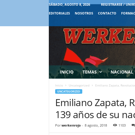
SÁBADO, AGOSTO 8, 2026
REGISTRARSE / UNIR
EDITORIALES
NOSOTROS
CONTACTO
FORMAC
INICIO
TEMAS
NACIONAL
Inicio
Uncategorized
Emiliano Zapata, Revolucio
UNCATEGORIZED
Emiliano Zapata, 
139 años de su na
Por
werkenrojo
-
8 agosto, 2018
1103