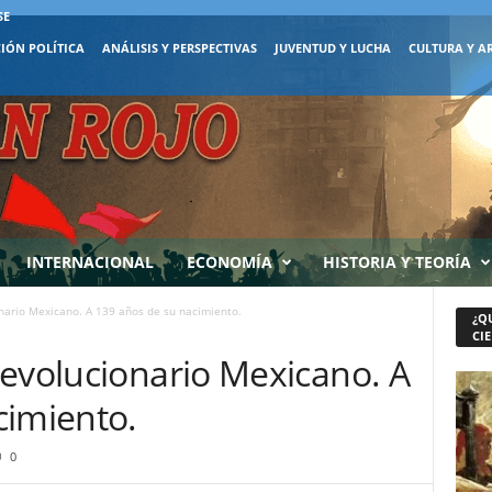
SE
IÓN POLÍTICA
ANÁLISIS Y PERSPECTIVAS
JUVENTUD Y LUCHA
CULTURA Y A
INTERNACIONAL
ECONOMÍA
HISTORIA Y TEORÍA
nario Mexicano. A 139 años de su nacimiento.
¿Q
CIE
Revolucionario Mexicano. A
cimiento.
0