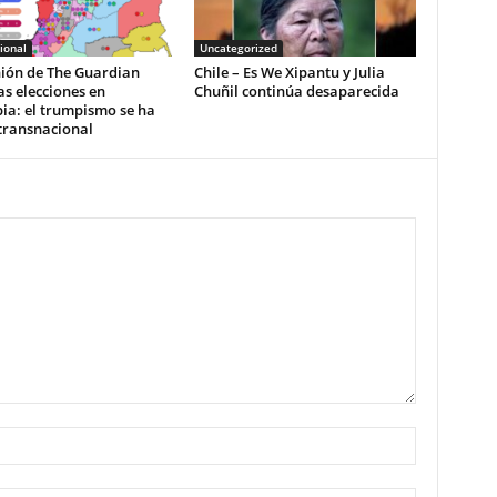
ional
Uncategorized
nión de The Guardian
Chile – Es We Xipantu y Julia
as elecciones en
Chuñil continúa desaparecida
ia: el trumpismo se ha
transnacional