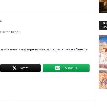
o.
EL
HO
 arrodillado”.
campesinas y antiimperialistas siguen vigentes en Nuestra
Tweet
Follow us