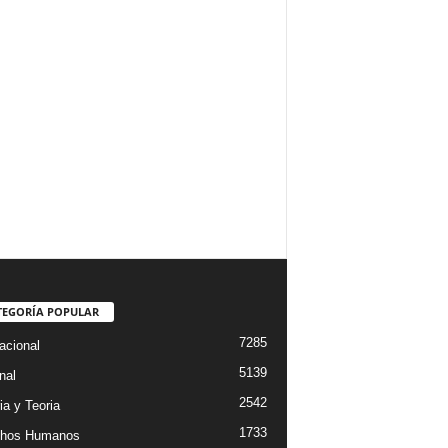
TEGORÍA POPULAR
7285
acional
5139
nal
2542
ia y Teoria
1733
chos Humanos