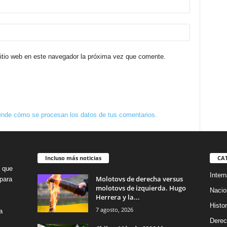
sitio web en este navegador la próxima vez que comente.
nde cómo se procesan los datos de tus comentarios.
Incluso más noticias
CA
o que
Intern
Molotovs de derecha versus
para
molotovs de izquierda. Hugo
Nacio
Herrera y la...
Histor
7 agosto, 2026
a
Dere