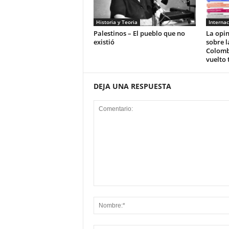
Historia y Teoria
Internac
Palestinos – El pueblo que no
La opi
existió
sobre l
Colomb
vuelto 
DEJA UNA RESPUESTA