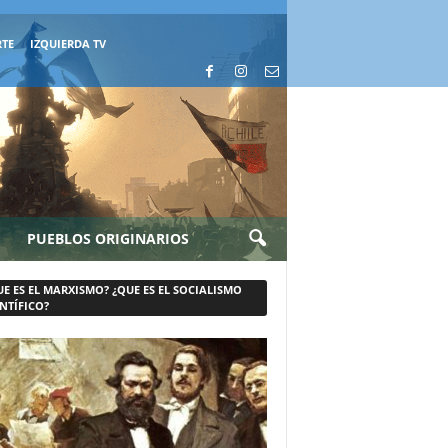
RTE
IZQUIERDA TV
PUEBLOS ORIGINARIOS
UE ES EL MARXISMO? ¿QUE ES EL SOCIALISMO
NTÍFICO?